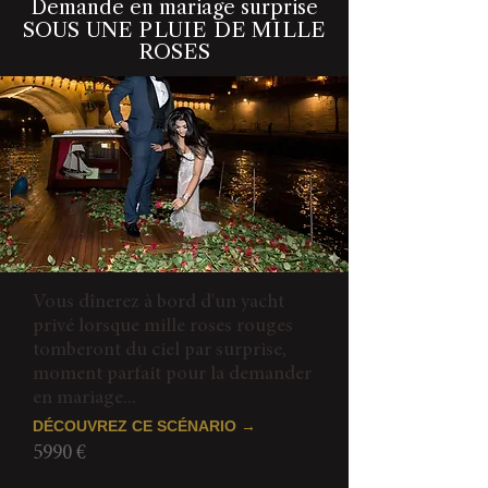
Demande en mariage surprise
SOUS UNE PLUIE DE MILLE
ROSES
Vous dînerez à bord d'un yacht
privé lorsque mille roses rouges
tomberont du ciel par surprise,
moment parfait pour la demander
en mariage...
DÉCOUVREZ CE SCÉNARIO →
5990 €