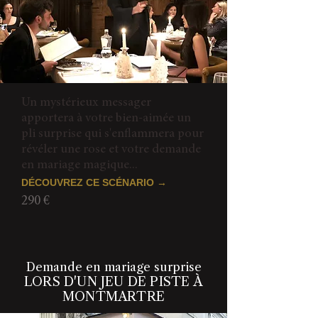
Un mystérieux messager
apportera à votre bien-aimée un
pli surprise qui s'enflammera pour
révéler une rose et votre demande
en mariage magique...
DÉCOUVREZ CE SCÉNARIO →
290 €
Demande en mariage surprise
LORS D'UN JEU DE PISTE À
MONTMARTRE