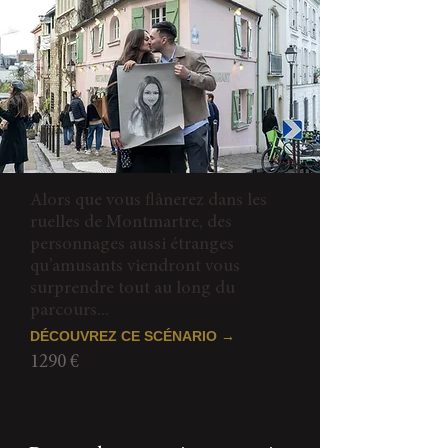
Alors que vous flânerez dans les
ruelles de Montmartre, des
personnages aussi étranges
qu’amusants viendront vous
surprendre tout au long du
parcours...
DÉCOUVREZ CE SCÉNARIO →
1290 €