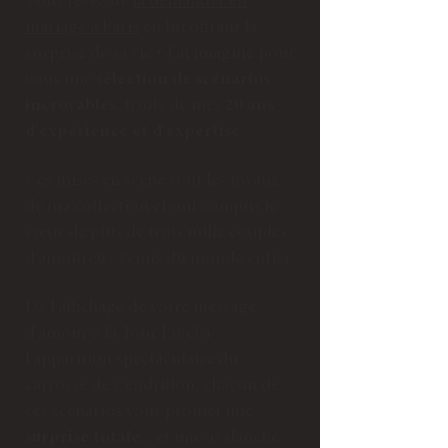
Vous rêvez de
la demander en
mariage à Paris
en lui offrant la
surprise de sa vie ? J'ai imaginé pour
vous une
sélection de scénarios
incroyables
, fruits de mes
20 ans
d'expérience et d'expertise
.
Ces mises en scène sont les joyaux
de ma collection et ont conquis le
cœur de plus de trois mille couples
d'amoureux venus du monde entier.
De l'affichage de votre message
d'amour à la Tour Eiffel à
l'apparition spectaculaire du
carrosse de Cendrillon, chacun de
ces scénarios vous promet une
surprise totale
... et une avalanche