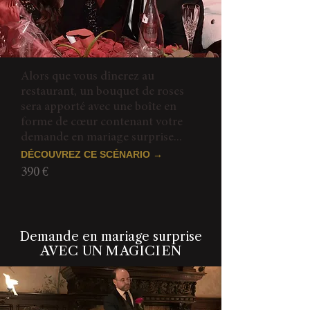
Alors que vous dînerez au
restaurant, un bouquet de roses
sera apporté avec une boîte en
forme de cœur contenant votre
demande en mariage surprise...
DÉCOUVREZ CE SCÉNARIO →
390 €
Demande en mariage surprise
AVEC UN MAGICIEN