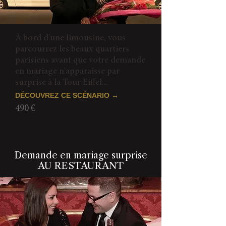
À bord d'une limousine, vous
parcourrez les beaux quartiers
parisiens avant que votre demande
en mariage n'apparaisse par
surprise à la Tour Eiffel...
DÉCOUVREZ CE SCÉNARIO →
490 €
Demande en mariage surprise
AU RESTAURANT