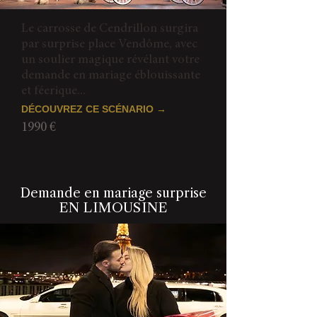
Le carrosse de Cendrillon surgira
par surprise place Vendôme, avec
un soulier magique révélant votre
demande en mariage éblouissante
et féerique...
DÉCOUVREZ CE SCÉNARIO →
1990 €
Demande en mariage surprise
EN LIMOUSINE