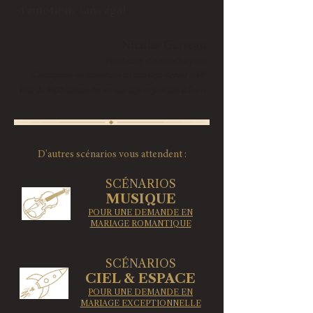
d'émotions sans égal !​
Nic
olas Garreau
Fondateur d’ApoteoSurprise
Concepteur de demandes en mariage depuis 2006
Plus de 3500 demandes en mariage organisées à Paris
D'autres scénarios vous attendent :
SCÉNARIOS
​MUSIQUE
POUR UNE DEMANDE EN
MARIAGE ROMANTIQUE
SCÉNARIOS
​CIEL & ESPACE
POUR UNE DEMANDE EN
MARIAGE EXCEPTIONNELLE