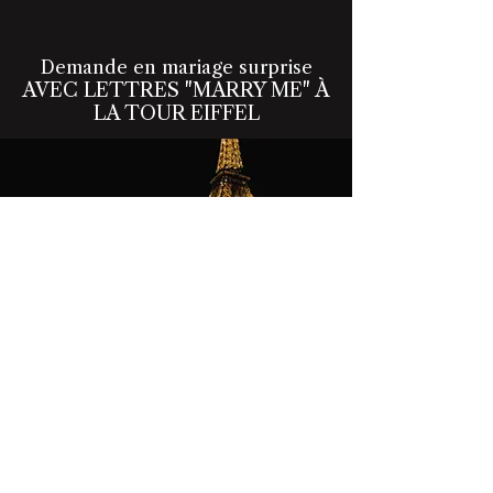
Demande en mariage surprise
AVEC LETTRES "MARRY ME" À
LA TOUR EIFFEL
Vous vivrez notre célèbre
demande en mariage MARRY ME,
l'authentique, l'originale, celle que
vous avez si souvent vue sur les
réseaux sociaux...
DÉCOUVREZ CE SCÉNARIO →