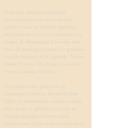
Dans une ambiance musicale
personnalisée avec votre propre
playlist, vous savourerez quelques
délicieux macarons et commencerez,
coupe de champagne à la main, une
virée de prestige à travers les quartiers
les plus huppés de la Capitale : Notre-
Dame, Louvre, Vendôme, Concorde,
Opéra, Champs-Élysées...
Une demi-heure plus tard, la
limousine s'arrêtera devant la Tour
Eiffel. Le monument scintillera alors
dans toute sa splendeur, créant un
instant magique où vous aurez
l'impression d'être seuls au monde et