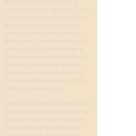
laissera place à une multitude de
cœurs virevoltants... Suspense ! Tout à
coup, votre message de demande en
mariage apparaîtra dans un flot
ininterrompu de rayons lumineux
éblouissants ! Votre bien-aimée n'en
croira pas ses yeux ! Pendant que la
limousine sera enveloppée de lueurs
féériques et rythmée par des titres
musicaux qui vous sont chers, vous
vivrez ensemble un moment de joie
intense et d’émotion pure.
Après avoir célébré votre demande en
mariage et savouré chaque instant, la
limousine reprendra sa route pour
vous conduire, plus tard dans la
soirée, à l’adresse de votre choix,