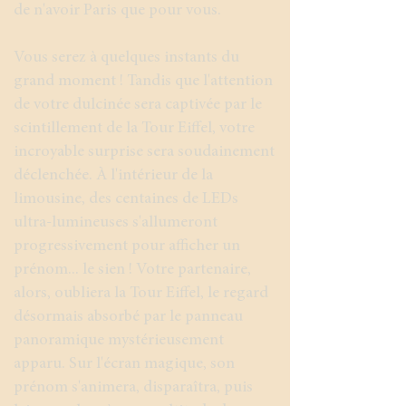
de n'avoir Paris que pour vous.
Vous serez à quelques instants du
grand moment ! Tandis que l'attention
de votre dulcinée sera captivée par le
scintillement de la Tour Eiffel, votre
incroyable surprise sera soudainement
déclenchée. À l'intérieur de la
limousine, des centaines de LEDs
ultra-lumineuses s'allumeront
progressivement pour afficher un
prénom... le sien ! Votre partenaire,
alors, oubliera la Tour Eiffel, le regard
désormais absorbé par le panneau
panoramique mystérieusement
apparu. Sur l'écran magique, son
prénom s'animera, disparaîtra, puis