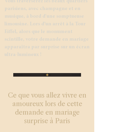
Vous traverserez les beaux quartiers
parisiens, avec champagne et en
musique, à bord d'une somptueuse
limousine. Lors d’un arrêt à la Tour
Eiffel, alors que le monument
scintille, votre demande en mariage
apparaîtra par surprise sur un écran
ultra-lumineux !
Ce que vous allez vivre en
amoureux lors de cette
demande en mariage
surprise à Paris