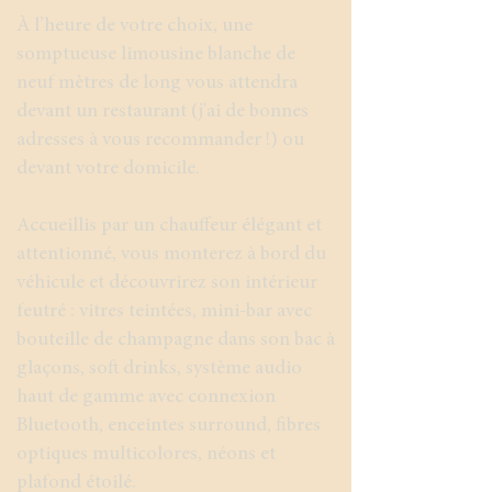
À l’heure de votre choix, une
somptueuse limousine blanche de
neuf mètres de long vous attendra
devant un restaurant (j'ai de bonnes
adresses à vous recommander !) ou
devant votre domicile.
Accueillis par un chauffeur élégant et
attentionné, vous monterez à bord du
véhicule et découvrirez son intérieur
feutré : vitres teintées, mini-bar avec
bouteille de champagne dans son bac à
glaçons, soft drinks, système audio
haut de gamme avec connexion
Bluetooth, enceintes surround, fibres
optiques multicolores, néons et
plafond étoilé.