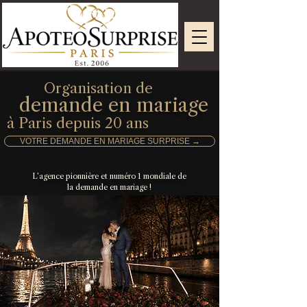
Organisation de
demande en mariage
à Paris depuis 20 ans
VOTRE DEMANDE EN MARIAGE SURPRISE →
L’agence pionnière et numéro 1 mondiale de
la demande en mariage !