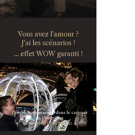
Vous avez l'amour ?
J'ai les scénarios !
... effet WOW garanti !
Demande en mariage dans le carrosse
de Cendrillon
DÉCOUVREZ CE SCÉNARIO →