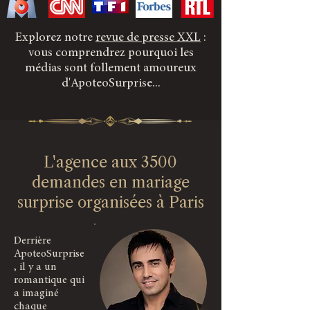
Explorez notre
revue de presse XXL
:
vous comprendrez pourquoi les
médias sont follement amoureux
d'ApoteoSurprise...
L'agence aux 3500
demandes en mariage
surprise organisées à Paris
Derrière
ApoteoSurprise
, il y a un
romantique qui
a imaginé
chaque