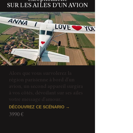
SUR LES AILES D'UN AVION
Alors que vous survolerez la
région parisienne à bord d’un
avion, un second appareil surgira
à vos côtés, dévoilant sur ses ailes
votre message d'amour...
DÉCOUVREZ CE SCÉNARIO →
3990 €