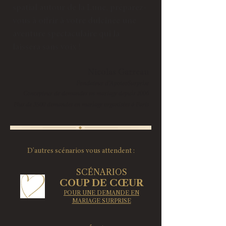
spatial autour de la Lune, préparez-
vous à offrir à votre dulcinée une
aventure spectaculaire qui la
laissera sans voix !​
Nicolas Garreau
Fondateur d’ApoteoSurprise
Concepteur de demandes en mariage depuis 2006
Plus de 3500 demandes en mariage organisées à Paris
D'autres scénarios vous attendent :
SCÉNARIOS
COUP DE CŒUR
POUR UNE DEMANDE EN
MARIAGE SURPRISE