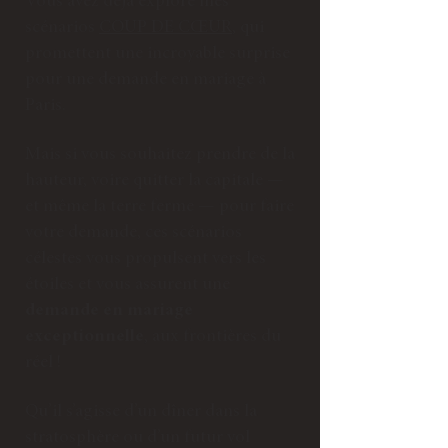
Vous avez déjà exploré mes
scénarios
COUP DE CŒUR
, qui
promettent une incroyable surprise
pour une demande en mariage à
Paris.
Mais si vous souhaitez prendre de la
hauteur, voire quitter la capitale —
et même la terre ferme — pour faire
votre demande, ces scénarios
célestes vous propulsent vers les
étoiles et vous assurent une
demande en mariage
exceptionnelle
, aux frontières du
réel !
Qu’il s’agisse d’un dîner dans la
stratosphère ou d’un futur vol