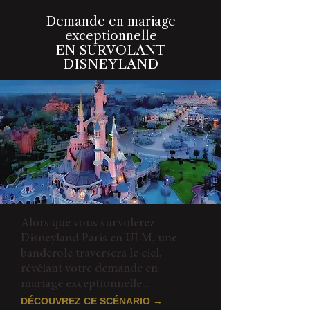
Demande en mariage
exceptionnelle
EN SURVOLANT
DISNEYLAND
Alors que vous survolerez
Disneyland Paris en ULM, une
banderole traversera le ciel,
révélant votre demande en
mariage exceptionnelle...
DÉCOUVREZ CE SCÉNARIO →