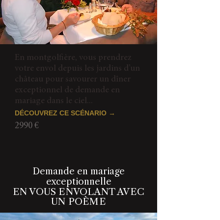
En montgolfière, vous prendrez
votre envol depuis les jardins d’un
château pour savourer un dîner
exceptionnel de demande en
mariage dans le ciel...
DÉCOUVREZ CE SCÉNARIO →
2990 €
Demande en mariage
exceptionnelle
EN VOUS ENVOLANT AVEC
UN POÈME