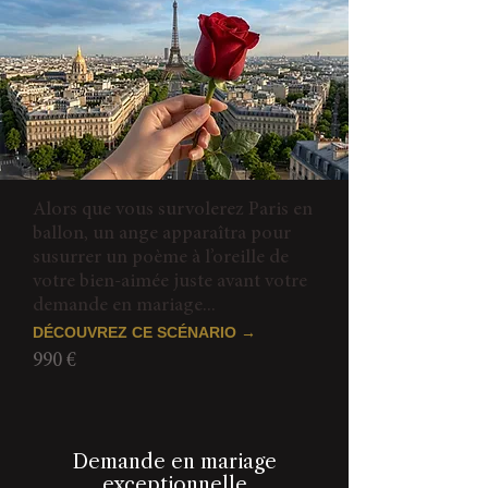
Alors que vous survolerez Paris en
ballon, un ange apparaîtra pour
susurrer un poème à l’oreille de
votre bien-aimée juste avant votre
demande en mariage...
DÉCOUVREZ CE SCÉNARIO →
990 €
Demande en mariage
exceptionnelle