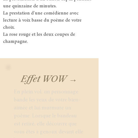
une quinzaine de minutes.
La prestation d'une comédienne avec
lecture à voix basse du poème de votre
choix.
La rose rouge et les deux coupes de
champagne.
Effet WOW →
En plein vol, un personnage
bande les yeux de votre bien-
aimée et lui murmure un
poème. Lorsque le bandeau
est retiré, elle découvre que
vous êtes à genoux devant elle