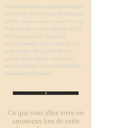
Vous flânerez dans un parc élégant
de Paris et découvrirez un immense
ballon. Vous monterez seuls à bord
de la nacelle et vous élèverez à 150
mètres, profitant d'une vue
exceptionnelle sur la capitale. Un
ange surgira alors pour lire un
poème à l'oreille de votre bien-
aimée, prélude à votre magnifique
demande en mariage !
Ce que vous allez vivre en
amoureux lors de cette