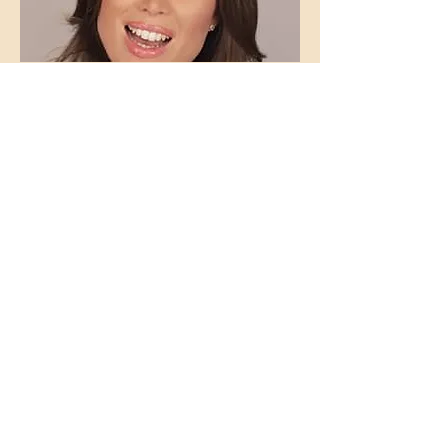
5 incredibili canzoni d'amore
francesi che tu non
conosci
Scopri 5 canzoni d’amore francesi che
raccontano tutta la complessità dei
sentimenti, tra passione, dubbi e amori
segreti.
LEGGI L’ARTICOLO →
I più bei
poemi
d'amore
Leggi le più belle poesie d’amore e lasciati