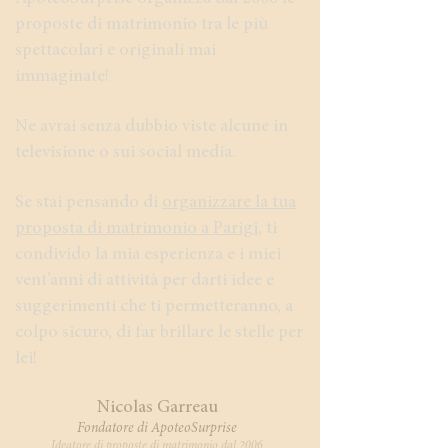
proposte di matrimonio tra le più
spettacolari e originali mai
immaginate!
Ne avrai senza dubbio viste alcune in
televisione o sui social media.
Se stai pensando di
organizzare la tua
proposta di matrimonio a Parigi
, ti
condivido la mia esperienza e i miei
vent’anni di attività per darti idee e
suggerimenti che ti permetteranno, a
colpo sicuro, di far brillare le stelle per
lei!
​Nicolas Garreau
Fondatore di ApoteoSurprise
Ideatore di proposte di matrimonio dal 2006