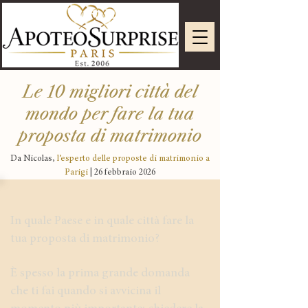
Le 10 migliori città del
mondo per fare la tua
proposta di matrimonio
Da Nicolas,
l’esperto delle proposte di matrimonio a
Parigi
| 26 febbraio 2026
In quale Paese e in quale città fare la
tua proposta di matrimonio?
È spesso la prima grande domanda
che ti fai quando si avvicina il