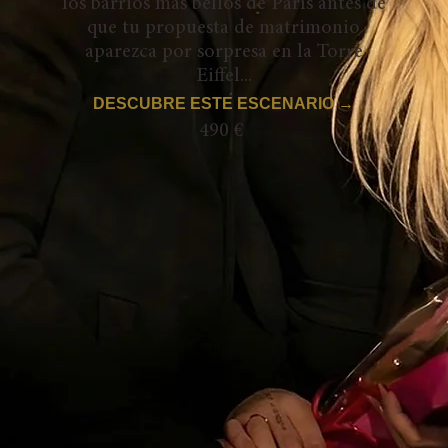
los barrios más bellos de París antes de
que tu propuesta de matrimonio
aparezca por sorpresa en la Torre
Eiffel...
DESCUBRE ESTE ESCENARIO →
490 €