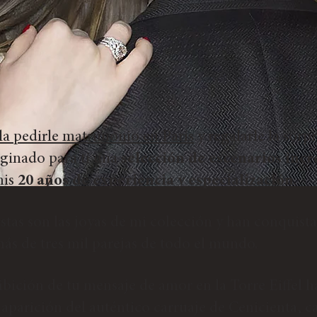
la pedirle matrimonio en París
y regalarle la sorp
ginado para ti una
selección de escenarios incr
mis
20 años de experiencia y especialización
.
stas son las joyas de mi colección y han conquista
ás de tres mil parejas de todo el mundo.
ibición de tu mensaje de amor en la Torre Eiffel ha
 aparición del auténtico carruaje de Cenicienta, 