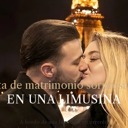
a de matrimonio sorpresa
EN UNA LIMUSINA
A bordo de una limusina, recorreréis