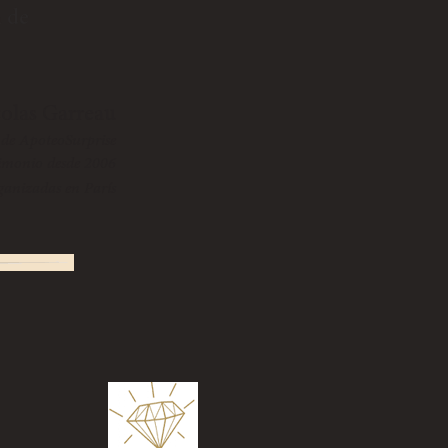
a de
colas Garreau
de ApoteoSurprise
imonio desde 2006
anizadas en París