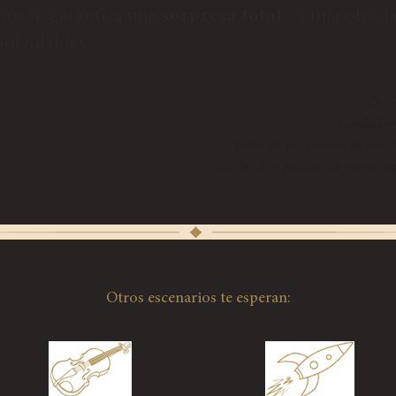
rios te garantiza una
sorpresa total
... y una olead
olvidables.
​Ni
Fundador 
Creador de propuestas de matr
Más de 3500 pedidas de mano org
Otros escenarios te esperan: