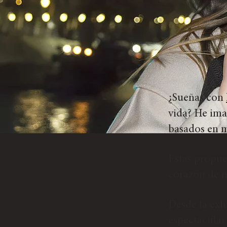
¿Sueñas con
vida? He ima
basados en 
Estas propue
corazón de m
Desde la exh
espectacular