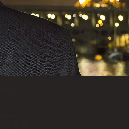
resa de su
eíbles
,
do el
sta la
cada uno de