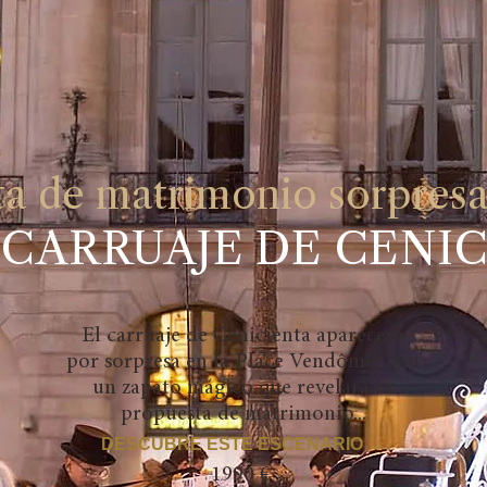
a de matrimonio sorpresa
 CARRUAJE DE CENI
El carruaje de Cenicienta aparecerá
por sorpresa en la Place Vendôme, con
un zapato mágico que revelará tu
propuesta de matrimonio...
DESCUBRE ESTE ESCENARIO →
1990 €