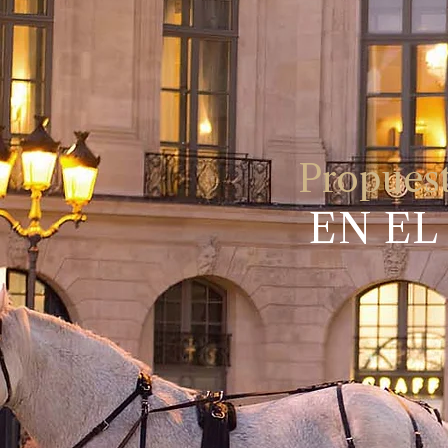
Propuest
EN EL