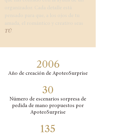
que has contado con la ayuda de un
organizador. Cada detalle está
pensado para que, a los ojos de tu
amada, el romántico y creativo seas
TÚ
.
2006
Año de creación de ApoteoSurprise
30
Número de escenarios sorpresa de
pedida de mano propuestos por
ApoteoSurprise
135