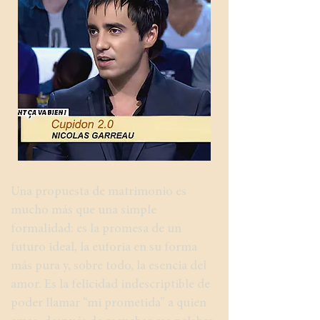
Una propuesta de matrimonio es
mucho más que una simple
formalidad: es la promesa de un
futuro ideal, la euforia en su forma
más pura y, sobre todo, la esencia del
amor. Es la felicidad indescriptible de
poder llamar “mi prometida” a quien