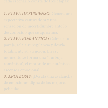
cada escenario consta de tres etapas:
1. ETAPA DE SUSPENSO:
Genera una
expectativa cautivadora y una
sensación de incertidumbre ante lo
desconocido que se aproxima.
2. ETAPA ROMÁNTICA:
Calma a tu
pareja, relaja su vigilancia y desvía
totalmente su atención. En ese
momento se forma una “burbuja
romántica”, el motor de un auténtico
ascensor emocional.
3. APOTEOSIS:
¡Desata una avalancha
de emociones digna de las mejores
películas!
En cuanto a mis otros secretos, sutiles