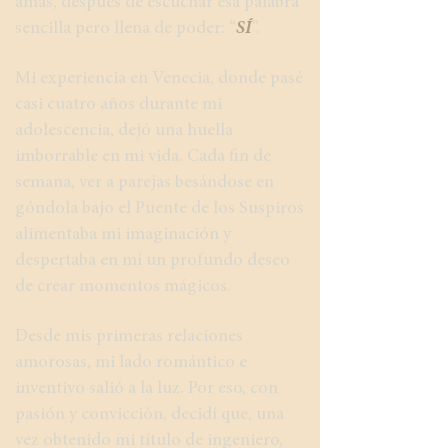
amas, después de escuchar esa palabra
sencilla pero llena de poder: “
SÍ
”.
Mi experiencia en Venecia, donde pasé
casi cuatro años durante mi
adolescencia, dejó una huella
imborrable en mi vida. Cada fin de
semana, ver a parejas besándose en
góndola bajo el Puente de los Suspiros
alimentaba mi imaginación y
despertaba en mí un profundo deseo
de crear momentos mágicos.
Desde mis primeras relaciones
amorosas, mi lado romántico e
inventivo salió a la luz. Por eso, con
pasión y convicción, decidí que, una
vez obtenido mi título de ingeniero,