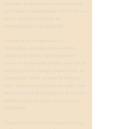
décadas de trayectoria, se basa en un
profundo entendimiento de los deseos
de las mujeres respecto al
romanticismo y la maravilla.
Gracias a una orquestación
meticulosa, este pico emocional
alcanza su clímax en el momento
justo: ni demasiado pronto, porque la
magia necesita tiempo para crecer, ni
demasiado tarde, porque la euforia
debe seguir en su punto más alto. Este
instante fuera del tiempo es la ocasión
perfecta para declarar tu amor con
esplendor.
Para provocar un pico emocional así,