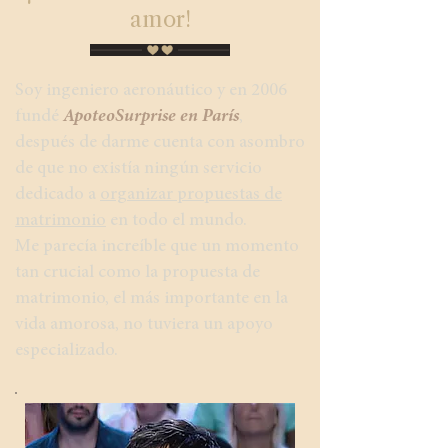
amor!
Soy ingeniero aeronáutico y en 2006
fundé
ApoteoSurprise en París
,
después de darme cuenta con asombro
de que no existía ningún servicio
dedicado a
organizar propuestas de
matrimonio
en todo el mundo.
Me parecía increíble que un momento
tan crucial como la propuesta de
matrimonio, el más importante en la
vida amorosa, no tuviera un apoyo
especializado.