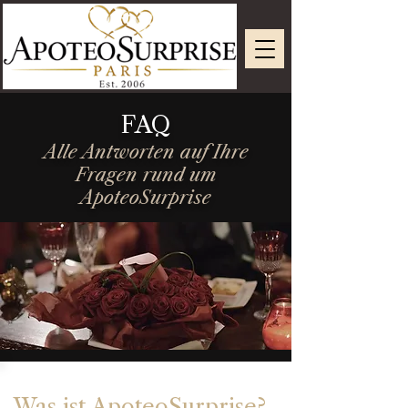
FAQ
Alle Antworten auf Ihre
Fragen rund um
ApoteoSurprise
Was ist ApoteoSurprise?