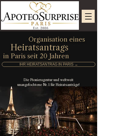
Organisation eines
Heiratsantrags
in Paris seit 20 Jahren
IHR HEIRATSANTRAG IN PARIS →
Die Pionieragentur und weltweit
unangefochtene Nr. 1 für Heiratsanträge!