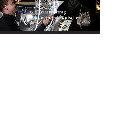
Heiratsantrag
in Aschenputtels Kutsche
SZENARIO ENTDECKEN
→
Heiratsantrag
in einer Limousine
SZENARIO ENTDECKEN
→