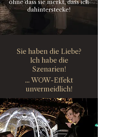
ohne dass sie merkt, dass ich
dahinterstecke!
Sie haben die Liebe?
Ich habe die
Szenarien!
... WOW-Effekt
unvermeidlich!