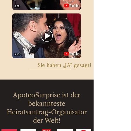
Sie haben „JA“ gesagt!
ApoteoSurprise ist der
bekannteste
Heiratsantrag-Organisator
der Welt!