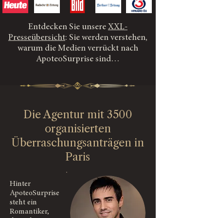
Entdecken Sie unsere
XXL-
Presseübersicht
: Sie werden verstehen,
warum die Medien verrückt nach
ApoteoSurprise sind…
Die Agentur mit 3500
organisierten
Überraschungsanträgen in
Paris
Hinter
ApoteoSurprise
steht ein
Romantiker,