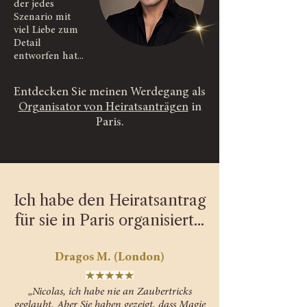
der jedes
Szenario mit
viel Liebe zum
Detail
entworfen hat...
Entdecken Sie meinen Werdegang als
Organisator von Heiratsanträgen
in
Paris.
Ich habe den Heiratsantrag
für sie in Paris organisiert...
Dragos M. (London)
„Nicolas, ich habe nie an Zaubertricks
geglaubt. Aber Sie haben gezeigt, dass Magie