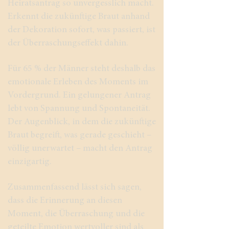
Heiratsantrag so unvergesslich macht.
Erkennt die zukünftige Braut anhand
der Dekoration sofort, was passiert, ist
der Überraschungseffekt dahin.
Für 65 % der Männer steht deshalb das
emotionale Erleben des Moments im
Vordergrund. Ein gelungener Antrag
lebt von Spannung und Spontaneität.
Der Augenblick, in dem die zukünftige
Braut begreift, was gerade geschieht –
völlig unerwartet – macht den Antrag
einzigartig.
Zusammenfassend lässt sich sagen,
dass die Erinnerung an diesen
Moment, die Überraschung und die
geteilte Emotion wertvoller sind als