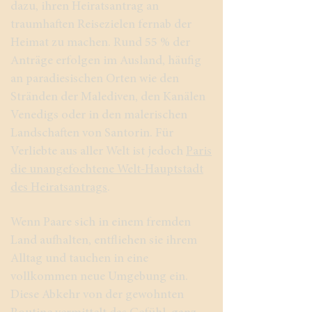
dazu, ihren Heiratsantrag an
traumhaften Reisezielen fernab der
Heimat zu machen. Rund 55 % der
Anträge erfolgen im Ausland, häufig
an paradiesischen Orten wie den
Stränden der Malediven, den Kanälen
Venedigs oder in den malerischen
Landschaften von Santorin. Für
Verliebte aus aller Welt ist jedoch
Paris
die unangefochtene Welt-Hauptstadt
des Heiratsantrags
.
Wenn Paare sich in einem fremden
Land aufhalten, entfliehen sie ihrem
Alltag und tauchen in eine
vollkommen neue Umgebung ein.
Diese Abkehr von der gewohnten