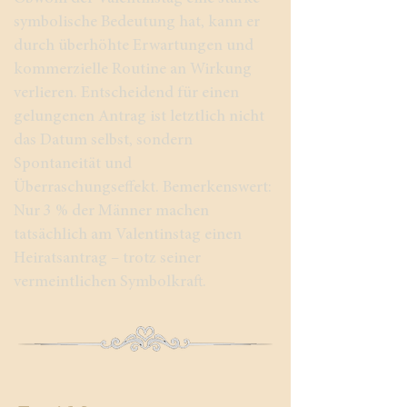
symbolische Bedeutung hat, kann er
durch überhöhte Erwartungen und
kommerzielle Routine an Wirkung
verlieren. Entscheidend für einen
gelungenen Antrag ist letztlich nicht
das Datum selbst, sondern
Spontaneität und
Überraschungseffekt. Bemerkenswert:
Nur 3 % der Männer machen
tatsächlich am Valentinstag einen
Heiratsantrag – trotz seiner
vermeintlichen Symbolkraft.