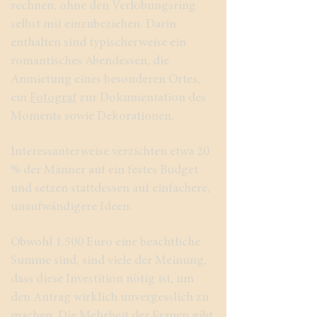
rechnen, ohne den Verlobungsring
selbst mit einzubeziehen. Darin
enthalten sind typischerweise ein
romantisches Abendessen, die
Anmietung eines besonderen Ortes,
ein
Fotograf
zur Dokumentation des
Moments sowie Dekorationen.
Interessanterweise verzichten etwa 20
% der Männer auf ein festes Budget
und setzen stattdessen auf einfachere,
unaufwändigere Ideen.
Obwohl 1.500 Euro eine beachtliche
Summe sind, sind viele der Meinung,
dass diese Investition nötig ist, um
den Antrag wirklich unvergesslich zu
machen. Die Mehrheit der Frauen gibt