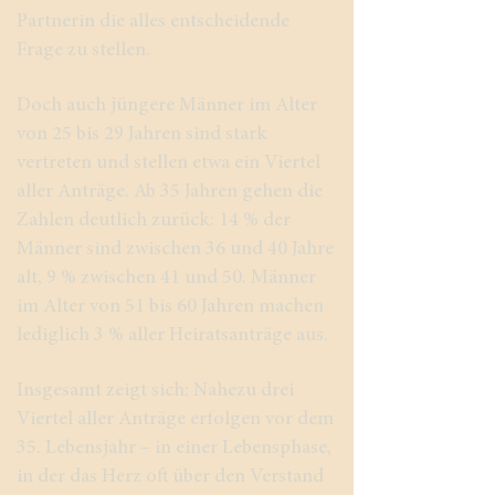
Partnerin die alles entscheidende
Frage zu stellen.
Doch auch jüngere Männer im Alter
von 25 bis 29 Jahren sind stark
vertreten und stellen etwa ein Viertel
aller Anträge. Ab 35 Jahren gehen die
Zahlen deutlich zurück: 14 % der
Männer sind zwischen 36 und 40 Jahre
alt, 9 % zwischen 41 und 50. Männer
im Alter von 51 bis 60 Jahren machen
lediglich 3 % aller Heiratsanträge aus.
Insgesamt zeigt sich: Nahezu drei
Viertel aller Anträge erfolgen vor dem
35. Lebensjahr – in einer Lebensphase,
in der das Herz oft über den Verstand