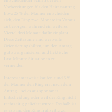
entscheidender Schritt bei den
Vorbereitungen für den Heiratsantrag.
Etwa 25 % der Männer entscheiden
sich, den Ring zwei Monate im Voraus
zu besorgen, während ein weiteres
Viertel drei Monate dafür einplant.
Diese Zeiträume sind wertvolle
Orientierungshilfen, um den Antrag
gut zu organisieren und hektische
Last-Minute-Situationen zu
vermeiden.
Interessanterweise kaufen rund 5 %
der Männer den Ring erst nach dem
Antrag – sei es aus spontaner
Entscheidung oder weil der Ring nicht
rechtzeitig geliefert wurde. Deshalb ist
es ratsam, den Ring frühzeitig zu