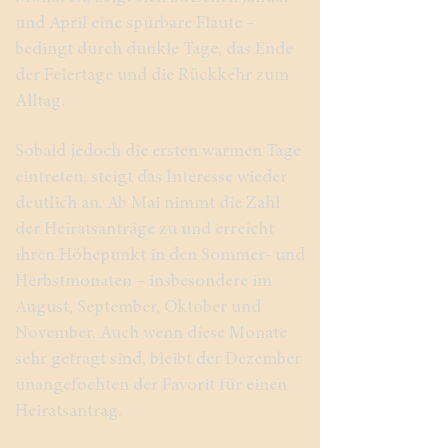
und April eine spürbare Flaute –
bedingt durch dunkle Tage, das Ende
der Feiertage und die Rückkehr zum
Alltag.
Sobald jedoch die ersten warmen Tage
eintreten, steigt das Interesse wieder
deutlich an. Ab Mai nimmt die Zahl
der Heiratsanträge zu und erreicht
ihren Höhepunkt in den Sommer- und
Herbstmonaten – insbesondere im
August, September, Oktober und
November. Auch wenn diese Monate
sehr gefragt sind, bleibt der Dezember
unangefochten der Favorit für einen
Heiratsantrag.