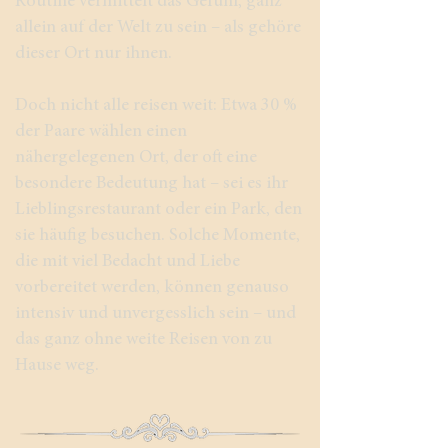
Routine vermittelt das Gefühl, ganz
allein auf der Welt zu sein – als gehöre
dieser Ort nur ihnen.
Doch nicht alle reisen weit: Etwa 30 %
der Paare wählen einen
nähergelegenen Ort, der oft eine
besondere Bedeutung hat – sei es ihr
Lieblingsrestaurant oder ein Park, den
sie häufig besuchen. Solche Momente,
die mit viel Bedacht und Liebe
vorbereitet werden, können genauso
intensiv und unvergesslich sein – und
das ganz ohne weite Reisen von zu
Hause weg.