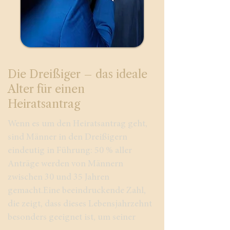
Die Dreißiger – das ideale
Alter für einen
Heiratsantrag
Wenn es um den Heiratsantrag geht,
sind Männer in den Dreißigern
eindeutig in Führung: 50 % aller
Anträge werden von Männern
zwischen 30 und 35 Jahren
gemacht.Eine beeindruckende Zahl,
die zeigt, dass dieses Lebensjahrzehnt
besonders geeignet ist, um seiner