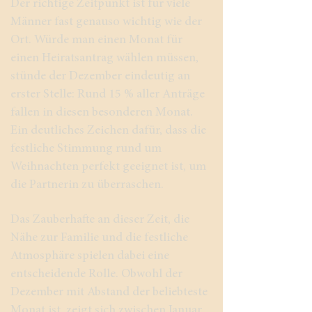
Der richtige Zeitpunkt ist für viele
Männer fast genauso wichtig wie der
Ort. Würde man einen Monat für
einen Heiratsantrag wählen müssen,
stünde der Dezember eindeutig an
erster Stelle: Rund 15 % aller Anträge
fallen in diesen besonderen Monat.
Ein deutliches Zeichen dafür, dass die
festliche Stimmung rund um
Weihnachten perfekt geeignet ist, um
die Partnerin zu überraschen.
Das Zauberhafte an dieser Zeit, die
Nähe zur Familie und die festliche
Atmosphäre spielen dabei eine
entscheidende Rolle. Obwohl der
Dezember mit Abstand der beliebteste
Monat ist, zeigt sich zwischen Januar