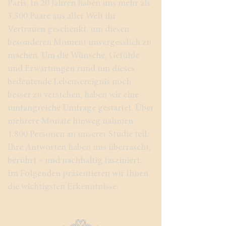
Paris. In 20 Jahren haben uns mehr als
3.500 Paare aus aller Welt ihr
Vertrauen geschenkt, um diesen
besonderen Moment unvergesslich zu
machen. Um die Wünsche, Gefühle
und Erwartungen rund um dieses
bedeutende Lebensereignis noch
besser zu verstehen, haben wir eine
umfangreiche Umfrage gestartet. Über
mehrere Monate hinweg nahmen
1.800 Personen an unserer Studie teil.
Ihre Antworten haben uns überrascht,
berührt – und nachhaltig fasziniert.
Im Folgenden präsentieren wir Ihnen
die wichtigsten Erkenntnisse.