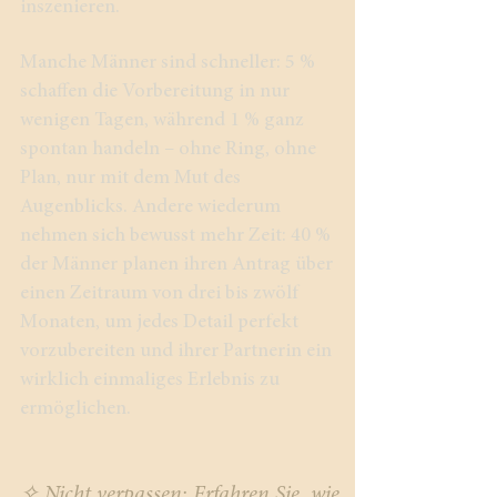
inszenieren.
Manche Männer sind schneller: 5 %
schaffen die Vorbereitung in nur
wenigen Tagen, während 1 % ganz
spontan handeln – ohne Ring, ohne
Plan, nur mit dem Mut des
Augenblicks. Andere wiederum
nehmen sich bewusst mehr Zeit: 40 %
der Männer planen ihren Antrag über
einen Zeitraum von drei bis zwölf
Monaten, um jedes Detail perfekt
vorzubereiten und ihrer Partnerin ein
wirklich einmaliges Erlebnis zu
ermöglichen.
✧ Nicht verpassen: Erfahren Sie, wie