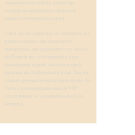
знаменитата табела, която ще
остави незабравима следа във
вашата любовна история…
След около един час от началото на
вашата визита ще напуснете
аквариума, ще преминете по моста
на Йена и ще се отправите към
панорамен кораб, закотвен край
краката на Айфеловата кула. Там ви
очаква романтична вечеря-круиз по
Сена с резервирана маса и VIP
обслужване за останалата част от
вечерта…