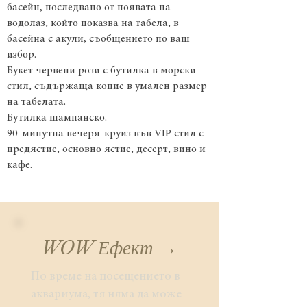
басейн, последвано от появата на
водолаз, който показва на табела, в
басейна с акули, съобщението по ваш
избор.
Букет червени рози с бутилка в морски
стил, съдържаща копие в умален размер
на табелата.
Бутилка шампанско.
90-минутна вечеря-круиз във VIP стил с
предястие, основно ястие, десерт, вино и
кафе.
WOW Ефект →
По време на посещението в
аквариума, тя няма да може