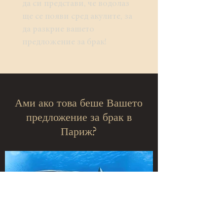
да си представи, че водолаз
ще се появи сред акулите, за
да разкрие вашето
предложение за брак!
Ами ако това беше Вашето
предложение за брак в
Париж?