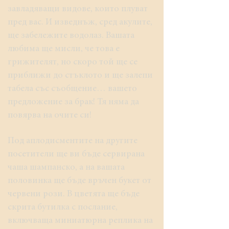
завладяващи видове, които плуват
пред вас. И изведнъж, сред акулите,
ще забележите водолаз. Вашата
любима ще мисли, че това е
грижителят, но скоро той ще се
приближи до стъклото и ще залепи
табела със съобщение… вашето
предложение за брак! Тя няма да
повярва на очите си!
Под аплодисментите на другите
посетители ще ви бъде сервирана
чаша шампанско, а на вашата
половинка ще бъде връчен букет от
червени рози. В цветята ще бъде
скрита бутилка с послание,
включваща миниатюрна реплика на