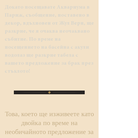
Докато посещавате Аквариума в
Париж, съобщение, поставено в
декор, вдъхновен от Жул Верн, ще
разкрие, че я очаква неочаквано
събитие. По време на
посещението на басейна с акули
водолаз ще разкрие табела с
вашето предложение за брак през
стъклото!
Това, което ще изживеете като
двойка по време на
необичайното предложение за