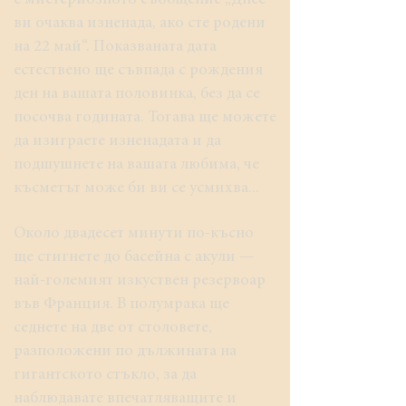
с мистериозното съобщение „Днес
ви очаква изненада, ако сте родени
на 22 май“. Показваната дата
естествено ще съвпада с рождения
ден на вашата половинка, без да се
посочва годината. Тогава ще можете
да изиграете изненадата и да
подшушнете на вашата любима, че
късметът може би ви се усмихва...
Около двадесет минути по-късно
ще стигнете до басейна с акули —
най-големият изкуствен резервоар
във Франция. В полумрака ще
седнете на две от столовете,
разположени по дължината на
гигантското стъкло, за да
наблюдавате впечатляващите и