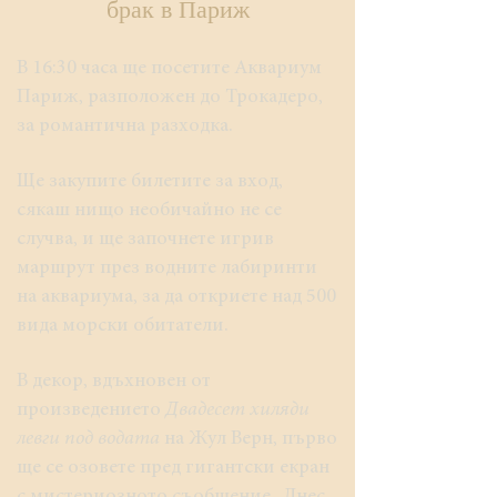
брак в Париж
В 16:30 часа ще посетите Аквариум
Париж, разположен до Трокадеро,
за романтична разходка.
Ще закупите билетите за вход,
сякаш нищо необичайно не се
случва, и ще започнете игрив
маршрут през водните лабиринти
на аквариума, за да откриете над 500
вида морски обитатели.
В декор, вдъхновен от
произведението
Двадесет хиляди
левги под водата
на Жул Верн, първо
ще се озовете пред гигантски екран