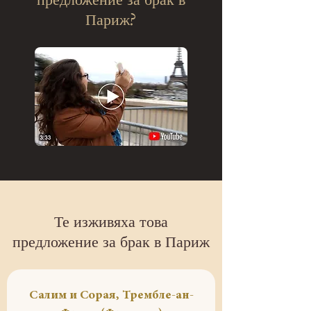
Париж?
Те изживяха това
предложение за брак в Париж
Салим и Сорая, Трембле-ан-