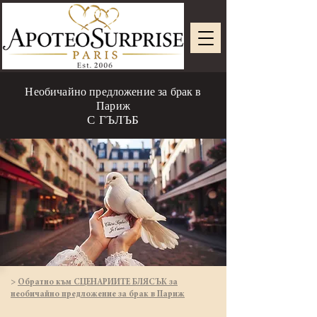
Необичайно предложение за брак в
Париж
С ГЪЛЪБ
>
Обратно към СЦЕНАРИИТЕ БЛЯСЪК за
необичайно предложение за брак в Париж