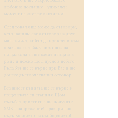
листчето и ще открие Вашето
любовно послание – уникален
момент на чист романтизъм!
След това тя ще може да отговори,
като напише своя отговор на друг
малък лист, който да прикрепи към
крака на гълъба. С помощта на
пощальона тя ще вземе птицата в
ръце и нежно ще я пусне в небето.
Гълъбът ще се върне при Вас и ще
донесе дългоочаквания отговор.
Всъщност птицата ще се върне в
пощенската си станция. Щом
гълъбът пристигне, ще получите
SMS – напрежение! – разкриващ
съдържанието на съобщението!