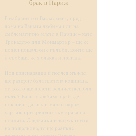
брак в Париж
В избрания от Вас момент, пред
дома на Вашата любима или на
емблематично място в Париж – като
Трокадеро или Монмартър – ще се
появи пощальон с гълъби, който ще
ѝ съобщи, че я очаква изненада.
Под изненадания ѝ поглед мъжът
ще разкрие бяла плетена кошница,
от която ще излети величествен бял
гълъб. Вашата любима ще бъде
поканена да свали малко парче
хартия, прикрепено към крака на
птицата. Следвайки инструкциите
на пощальона, тя ще разгъне