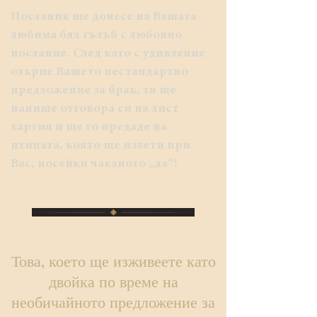
Посланик ще донесе на Вашата
любима бял гълъб с любовно
послание. След като с удивление
открие Вашето нестандартно
предложение за брак, тя ще
напише отговора си на лист
хартия и ще го предаде на
птицата, която ще излети при
Вас, носейки чаканото „да“!
Това, което ще изживеете като
двойка по време на
необичайното предложение за