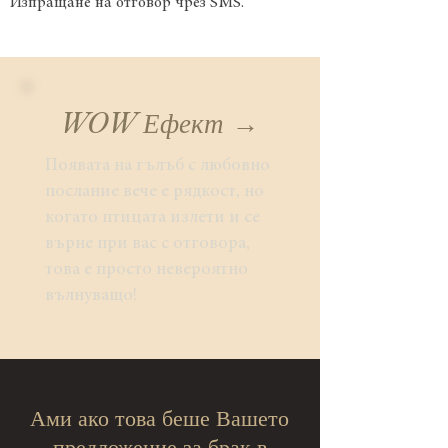
Изпращане на отговор чрез SMS.
WOW Ефект →
Появата на гълъб с любовно
послание вече е рядкост, но
когато птицата излети и се
върне при вас с отговора,
това е просто невероятно
вълнуващо!
Ами ако това беше Вашето
предложение за брак в