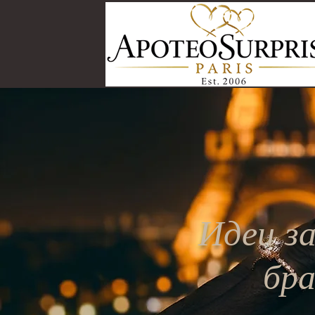
Идеи за
бра