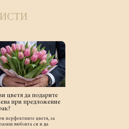
ЛИСТИ
ви цветя да подарите
жена при предложение
рак?
и перфектните цветя, за
разиш любовта си и да