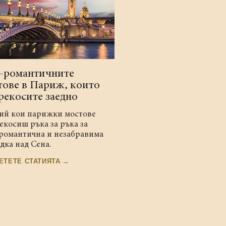
-романтичните
тове в Париж, които
рекосите заедно
ий кои парижки мостове
екосиш ръка за ръка за
 романтична и незабравима
дка над Сена.
ЕТЕТЕ СТАТИЯТА →