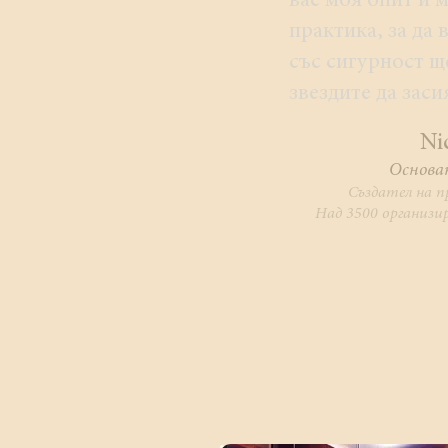
вас моя опит и 
практика, за да 
със сигурност щ
звездите да заси
​N
Основат
Създател на п
Над 3500 организи