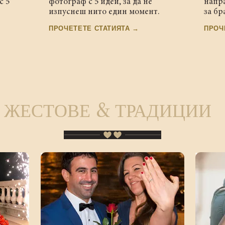
с 5
фотограф с 5 идеи, за да не
напр
изпуснеш нито един момент.
за бр
ПРОЧЕТЕТЕ СТАТИЯТА →
ПРОЧ
ЖЕСТОВЕ & ТРАДИЦИИ