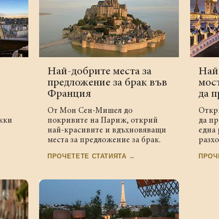
Най-добрите места за
Най
предложение за брак във
мос
Франция
да п
От Мон Сен-Мишел до
Откр
жки
покривите на Париж, открий
да пр
най-красивите и вдъхновяващи
една
места за предложение за брак.
разхо
ПРОЧЕТЕТЕ СТАТИЯТА →
ПРОЧ