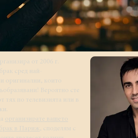
рганизира от 2006 г.
брак сред най-
и оригинални, които
въобразявани! Вероятно сте
т тях по телевизията или в
жи.
да
организирате вашето
 брак в Париж
, споделям с