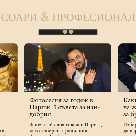
ЕСОАРИ & ПРОФЕСИОНА
Фотосесия за годеж в
Как
Париж: 5 съвета за най-
на 
добрия
за б
Запечатай своя годеж в Париж,
Избер
ий
като избереш правилния
да из