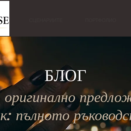
СЦЕНАРИИТЕ
ПОРТФОЛИО
БЛОГ
 оригинално предло
к: пълното ръковод