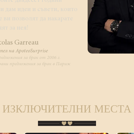
моите двадесет години
ви дам идеи и съвети, които
е ви позволят да накарате
яят за нея!
icolas Garreau
ел на ApoteoSurprise
редложения за брак от 2006 г.
рани предложения за брак в Париж
ИЗКЛЮЧИТЕЛНИ МЕСТА