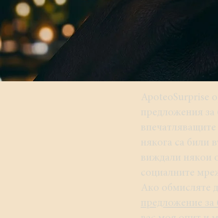
ApoteoSurprise о
предложения за 
впечатляващите 
някога са били 
виждали някои о
социалните мре
Ако обмисляте 
предложение за