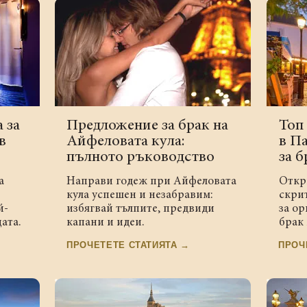
 за
Предложение за брак на
Топ
в
Айфеловата кула:
в П
пълното ръководство
за б
а
Направи годеж при Айфеловата
Откр
кула успешен и незабравим:
скри
й-
избягвай тълпите, предвиди
за о
ата.
капани и идеи.
брак 
ПРОЧЕТЕТЕ СТАТИЯТА →
ПРОЧ