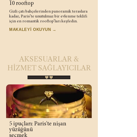
10 rooftop
Gizli çatı bahçelerinden panoramik teraslara
kadar, Paris’te unutulmaz bir evlenme teklifi
için en romantik rooftop’ları keşfedin.
MAKALEYİ OKUYUN →
AKSESUARLAR &
HİZMET SAĞLAYICILAR
5 ipuçları: Paris'te nişan
yüzüğünü
seçmek