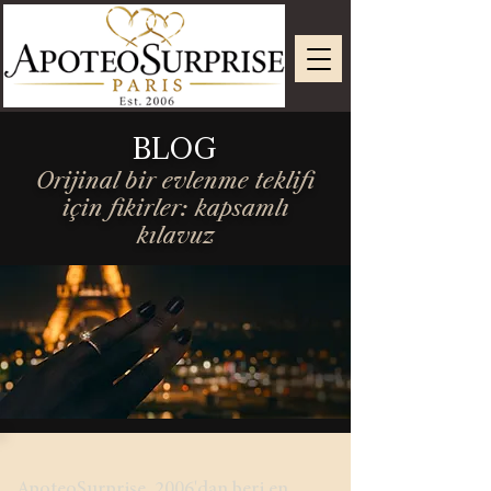
BLOG
Orijinal bir evlenme teklifi
için fikirler: kapsamlı
kılavuz
ApoteoSurprise, 2006'dan beri en