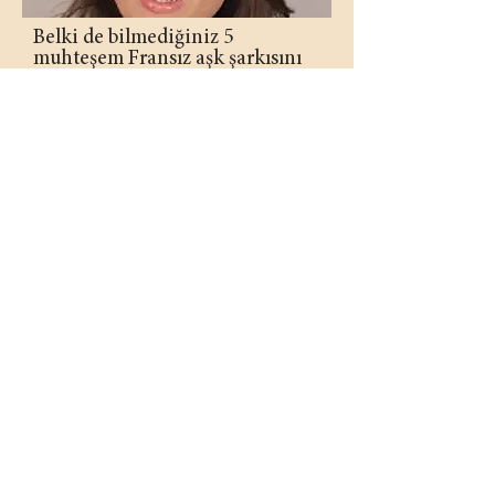
Belki de bilmediğiniz 5
muhteşem Fransız aşk şarkısını
keşfedin
​Duyguların tüm karmaşıklığını anlatan 5
Fransız aşk şarkısını keşfedin: tutku, şüphe
ve gizli aşk arasında.
MAKALEYİ OKUYUN →
En
güzel aşk
şiirleri
Fransız edebiyatının en güzel aşk şiirleriyle
tanışın — klasiklerden günümüz yazarlarına
uzanan zarif bir yolculuk.