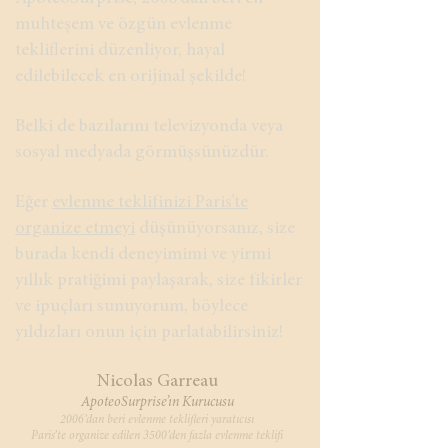
muhteşem ve özgün evlenme
tekliflerini düzenliyor, hayal
edilebilecek en orijinal şekilde!
Belki de bazılarını televizyonda veya
sosyal medyada görmüşsünüzdür.
Eğer
evlenme teklifinizi Paris’te
organize etmeyi
düşünüyorsanız, size
burada kendi deneyimimi ve yirmi
yıllık pratiğimi paylaşarak, size fikirler
ve ipuçları sunuyorum, böylece
yıldızları onun için parlatabilirsiniz!
​Nicolas Garreau
ApoteoSurprise’ın Kurucusu
2006’dan beri evlenme teklifleri yaratıcısı
Paris’te organize edilen 3500’den fazla evlenme teklifi