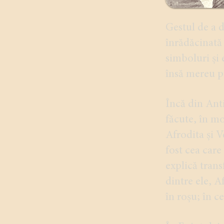
Gestul de a d
înrădăcinată 
simboluri și 
însă mereu p
Încă din Anti
făcute, în mo
Afrodita și Ve
fost cea care
explică trans
dintre ele, A
în roșu; în c