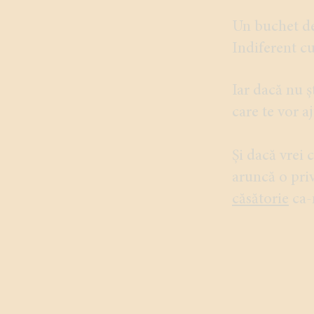
Un buchet de 
Indiferent cu
Iar dacă nu șt
care te vor a
Și dacă vrei 
aruncă o pri
căsătorie
ca-