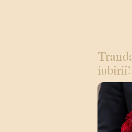
Tranda
iubirii!