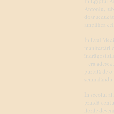
În Egiptul An
Antoniu, iubi
doar seducăto
amplifica cel
În Evul Mediu
manifestărilo
îndrăgostițil
– era adesea 
purtată de o 
semnalându-i 
În secolul al
prindă contur
florile deven