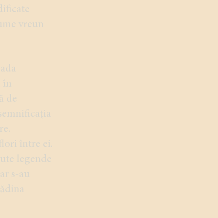
ificate
sume vreun
oada
 în
ă de
semnificația
re.
ori între ei.
cute legende
dar s-au
rădina