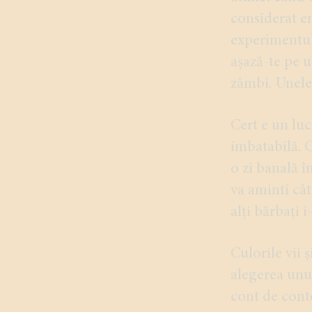
considerat em
experimentul
așază-te pe 
zâmbi. Unele 
Cert e un luc
imbatabilă. C
o zi banală î
va aminti cât
alți bărbați 
Culorile vii 
alegerea unui
cont de conte