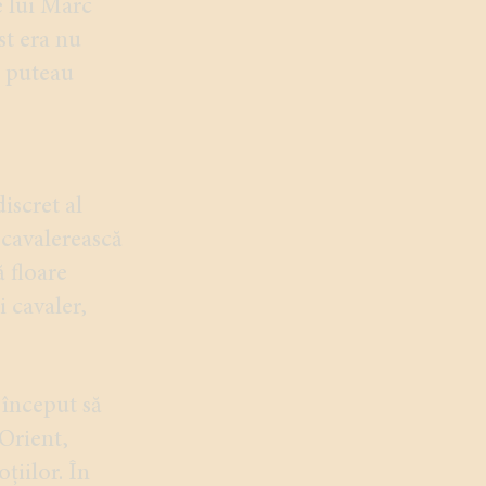
e lui Marc
st era nu
e puteau
iscret al
 cavalerească
 floare
 cavaler,
 început să
 Orient,
țiilor. În