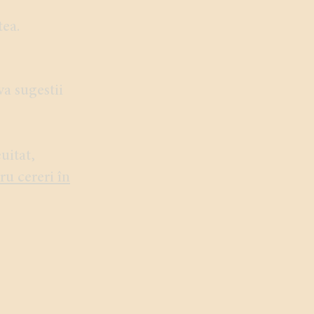
tea.
va sugestii
uitat,
ru cereri în