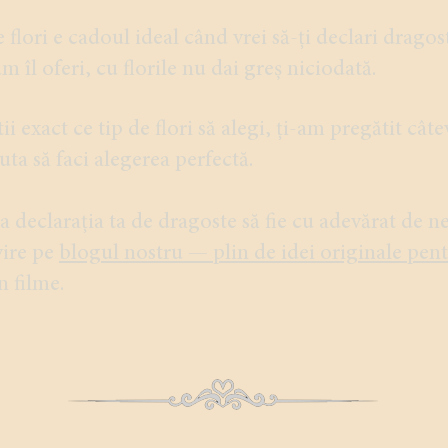
flori e cadoul ideal când vrei să-ți declari dragos
m îl oferi, cu florile nu dai greș niciodată.
ii exact ce tip de flori să alegi, ți-am pregătit câte
juta să faci alegerea perfectă.
ca declarația ta de dragoste să fie cu adevărat de ne
vire pe
blogul nostru — plin de idei originale pent
n filme.