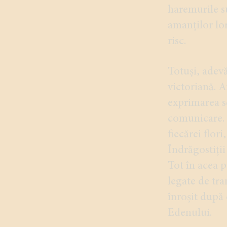
haremurile s
amanților lo
risc.
Totuși, adevă
victoriană. A
exprimarea se
comunicare. A
fiecărei flo
Îndrăgostiții
Tot în acea 
legate de tran
înroșit după
Edenului.