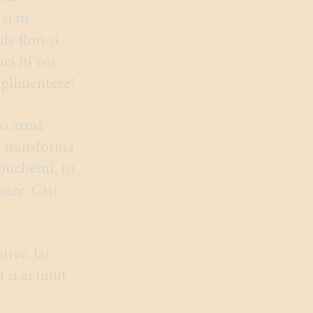
și tu
e flori și
i îți vor
mplimenteze!
n o armă
ot transforma
buchetul, își
oare. Câți
tive. Iar
 și ai ținut