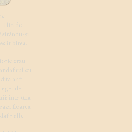
nc
. Plin de
păstrându-și
s iubirea.
ătorie erau
randafirul cu
dita ar fi
ă legende
ii: într-una
rează floarea
dafir alb.