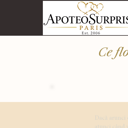
Ce fl
Dacă arunci o
atunci când v