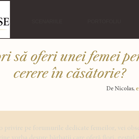
SCENARIILE
PORTOFOLIU
ori să oferi unei femei pe
cerere în căsătorie?
De Nicolas
,
e
 privire pe forumurile dedicate femeilor, vei obs
ine vorba despre bărbații care oferă flori, gestul e