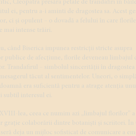
tic, Cleopatra presăra petale de trandafiri în băil
tul ei, pentru a-i aminti de dragostea sa. Acest ge
r, ci și opulent – o dovadă a felului în care floril
e mai intense trăiri.
, când Biserica impunea restricții stricte asupra
r publice de afecțiune, florile deveneau limbajul d
or. Trandafirul – simbolul sincerității în dragostea
mesagerul tăcut al sentimentelor. Uneori, o simplă
doamnă era suficientă pentru a atrage atenția unui
subtil interesul ei.
 XVIII-lea, ceea ce numim azi „limbajul florilor” a
 grație colaborării dintre botaniști și scriitori. În
iseră deja un mijloc sofisticat de comunicare a emo