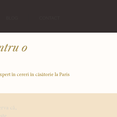
BLOG
CONTACT
ntru o
xpert în cereri în căsătorie la Paris
erva că,
ste