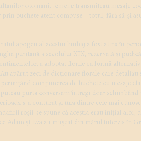
ultanilor otomani, femeile transmiteau mesaje cod
r prin buchete atent compuse – totul, fără să-și a
ratul apogeu al acestui limbaj a fost atins în peri
nglia puritană a secolului XIX, rezervată și pudică
ntimentelor, a adoptat florile ca formă alternativ
u apărut zeci de dicționare florale care detaliau 
ri, permițând compunerea de buchete cu mesaje cla
 puteau purta conversații întregi doar schimbând fl
perioadă s-a conturat și una dintre cele mai cunos
dafirii roșii: se spune că aceștia erau inițial albi, 
 ce Adam și Eva au mușcat din mărul interzis în G