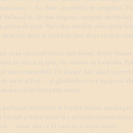
oționant — ba chiar „incredibil de atrăgător”. Fă 
: îmbracă-te cât mai elegant, cumpără un buchet d
un peron de gară. Vei vedea imediat cum multe feme
chiar vor intra în vorbă cu tine, doar ca să te co
ru: ca să cucerești inima unei femei, florile rămâ
ând nu știi ce să spui, ele vorbesc în locul tău. P
ntr-una memorabilă. De fiecare dată când va privi 
 de atent ai fost — și gândurile ei vor începe să zb
i-au mai oferit flori până acum?
și parfumul îmbătător al florilor trezesc emoții pozi
 buchet potrivit arată că i-ai înțeles personalitatea
xt — semn clar că îți pasă și că ai pus suflet.