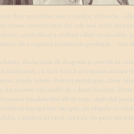
ărui flori unei femei este o tradiție străveche, adâ
în istoria omenirii încă din cele mai vechi timpuri
emoție, acest obicei a evoluat odată cu secolele, 
uterea de a exprima sentimente profunde – mai ale
chitate, declarațiile de dragoste și cererile în căs
d tradițional, cu flori. Grecii și romanii asociau t
nus, zeițele iubirii. Potrivit mitologiei, chiar Afro
 a dat naștere obiceiului de a dărui buchete. Dou
formarea trandafirului alb în roșu, simbolul pasiun
frodita se înțeapă într-un spin, iar sângele ei colo
ealaltă, Cupidon își varsă cupa cu vin peste un tran