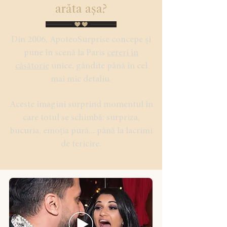
arăta așa?
Din 2006, ApoteoSurprise concepe și
pune în scenă la Paris
cereri în
căsătorie
unice, gândite până în cel
mai mic detaliu.
Aceste imagini surprind momentul în
care totul se schimbă: surpriza,
bucuria, emoția pură... până la lacrimi
de fericire.