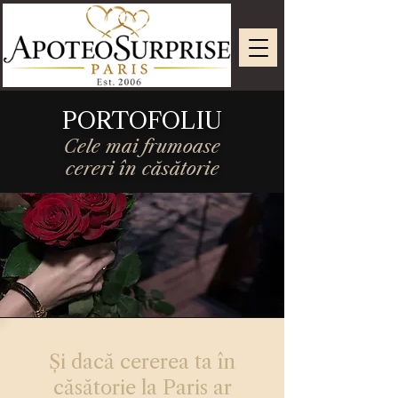
PORTOFOLIU
Cele mai frumoase
cereri în căsătorie
Și dacă cererea ta în
căsătorie la Paris ar