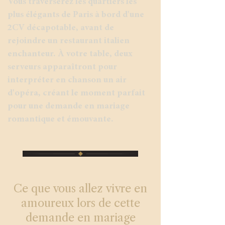
Vous traverserez les quartiers les
plus élégants de Paris à bord d'une
2CV décapotable, avant de
rejoindre un restaurant italien
enchanteur. À votre table, deux
serveurs apparaîtront pour
interpréter en chanson un air
d'opéra, créant le moment parfait
pour une demande en mariage
romantique et émouvante.
Ce que vous allez vivre en
amoureux lors de cette
demande en mariage