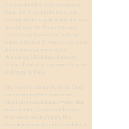
restaurant italien, votre destination
finale. Sur place, une hôtesse vous
accompagnera jusqu'à la table qui vous
aura été réservée. Un kir vous sera
servi, et vous découvrirez le décor
feutré et théâtral de votre soirée : murs
patinés aux couleurs d'argile,
chandeliers à l'éclairage intimiste,
affiches d'opéras, et costumes de scène
de l'Opéra de Paris.
Une fois votre menu choisi, un (faux)
serveur et une (fausse) serveuse
surgiront soudainement à votre table
pour chanter, à l'attention de votre
bien-aimée, un air d'opéra. Une
expérience musicale qui la touchera au