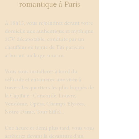
romantique à Paris
À 18h15, vous rejoindrez devant votre
domicile une authentique et mythique
2CV décapotable, conduite par un
chauffeur en tenue de Titi parisien
arborant un large sourire.
Vous vous installerez à bord du
véhicule et entamerez une virée à
travers les quartiers les plus huppés de
la Capitale : Concorde, Louvre,
Vendôme, Opéra, Champs-Élysées,
Notre-Dame, Tour Eiffel...
Une heure et demi plus tard, vous vous
arrêterez devant la devanture d'un