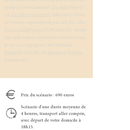
deux autres serveurs apporteront des
antipasti en chantant
Carmen
(Bizet)
ou
La Flûte enchantée
(Mozart). Deux
serveuses répondront par un duo des
Contes d'Hoffmann
(Offenbach), tandis
que tels autres chanteurs entameront,
pour accompagner un tiramisù,
Rigoletto
(Verdi) ou
Roméo et Juliette
(Gounod)...
Prix du scénario : 690 euros
Scénario d'une durée moyenne de
4 heures, transport aller compris,
avec départ de votre domicile à
18h15.