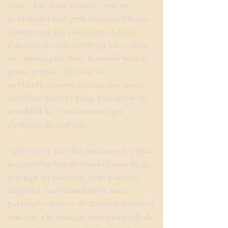
cœur ! Les deux artistes, tout en
continuant leur performance lyrique,
remettront une rose rouge à votre
dulcinée et vous serviront une coupe
de champagne. Puis, le récital voix et
piano prendra fin sous vos
applaudissements et ceux des autres
convives, laissant place à un moment
inoubliable : votre romantique
demande en mariage.
Après avoir vécu les émotions les plus
incroyables lors de votre demande en
mariage en chanson, vous pourrez
déguster une farandole de mets
parfumés : tartare de daurade royale et
saumon à la mangue avec marinade de