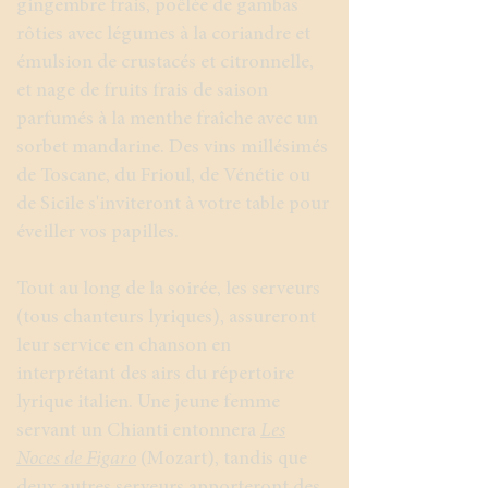
gingembre frais, poêlée de gambas
rôties avec légumes à la coriandre et
émulsion de crustacés et citronnelle,
et nage de fruits frais de saison
parfumés à la menthe fraîche avec un
sorbet mandarine. Des vins millésimés
de Toscane, du Frioul, de Vénétie ou
de Sicile s'inviteront à votre table pour
éveiller vos papilles.
​Tout au long de la soirée, les serveurs
(tous chanteurs lyriques), assureront
leur service en chanson en
interprétant des airs du répertoire
lyrique italien. Une jeune femme
servant un Chianti entonnera
Les
Noces de Figaro
(Mozart), tandis que