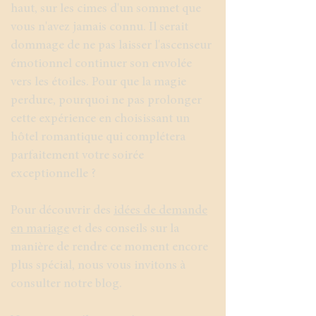
haut, sur les cimes d'un sommet que
vous n'avez jamais connu. Il serait
dommage de ne pas laisser l'ascenseur
émotionnel continuer son envolée
vers les étoiles. Pour que la magie
perdure, pourquoi ne pas prolonger
cette expérience en choisissant un
hôtel romantique qui complétera
parfaitement votre soirée
exceptionnelle ?
Pour découvrir des
idées de demande
en mariage
et des conseils sur la
manière de rendre ce moment encore
plus spécial, nous vous invitons à
consulter notre blog.