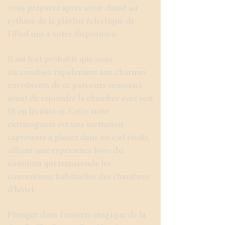
vous préparer après avoir dansé au
rythme de la playlist éclectique de
l'iPod mis à votre disposition.
Il est fort probable que vous
succombiez rapidement aux charmes
envoûtants de ce parcours sensoriel
avant de rejoindre la chambre avec son
lit en lévitation. Cette suite
extravagante est une invitation
captivante à planer dans un ciel étoilé,
offrant une expérience hors du
commun qui transcende les
conventions habituelles des chambres
d'hôtel.
Plongez dans l'univers magique de la