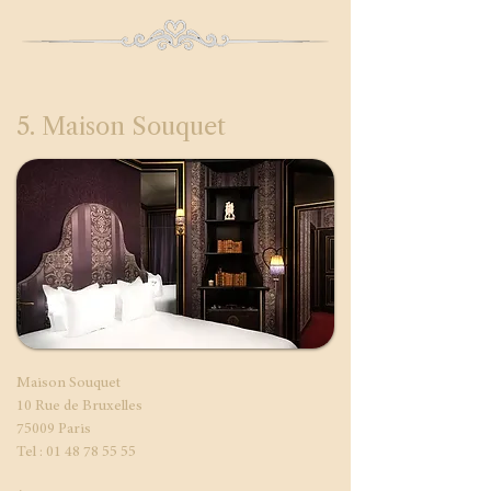
5. Maison Souquet
Maison Souquet
10 Rue de Bruxelles
75009 Paris
Tel :
01 48 78 55 55