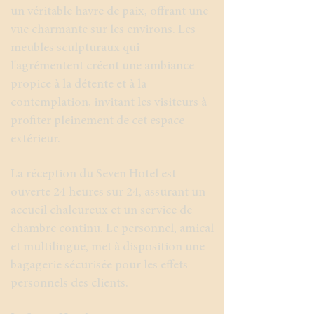
un véritable havre de paix, offrant une
vue charmante sur les environs. Les
meubles sculpturaux qui
l'agrémentent créent une ambiance
propice à la détente et à la
contemplation, invitant les visiteurs à
profiter pleinement de cet espace
extérieur.
​​La réception du Seven Hotel est
ouverte 24 heures sur 24, assurant un
accueil chaleureux et un service de
chambre continu. Le personnel, amical
et multilingue, met à disposition une
bagagerie sécurisée pour les effets
personnels des clients.