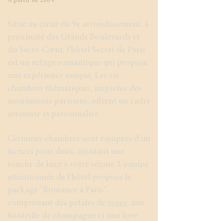
​​À partir de 200 €
Situé au cœur du 9e arrondissement, à
proximité des Grands Boulevards et
du Sacré-Cœur, l'hôtel Secret de Paris
est un refuge romantique qui propose
une expérience unique. Les six
chambres thématiques, inspirées des
monuments parisiens, offrent un cadre
intimiste et personnalisé.
Certaines chambres sont équipées d'un
jacuzzi pour deux, ajoutant une
touche de luxe à votre séjour. L'équipe
attentionnée de l'hôtel propose le
package "Romance à Paris",
comprenant des pétales de
roses
, une
bouteille de champagne et une love