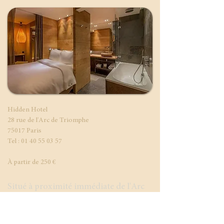
Hidden Hotel
28 rue de l'Arc de Triomphe
75017 Paris
Tel :
01 40 55 03 57
​À partir de 250 €
Situé à proximité immédiate de l'Arc
de Triomphe, dans une paisible rue qui
évoque un passage secret, le Hidden