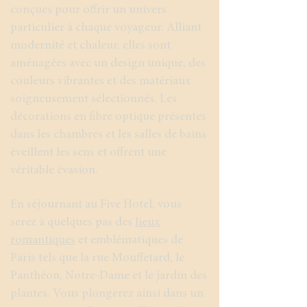
conçues pour offrir un univers
particulier à chaque voyageur. Alliant
modernité et chaleur, elles sont
aménagées avec un design unique, des
couleurs vibrantes et des matériaux
soigneusement sélectionnés. Les
décorations en fibre optique présentes
dans les chambres et les salles de bains
éveillent les sens et offrent une
véritable évasion.
En séjournant au Five Hotel, vous
serez à quelques pas des
lieux
romantiques
et emblématiques de
Paris tels que la rue Mouffetard, le
Panthéon, Notre-Dame et le jardin des
plantes. Vous plongerez ainsi dans un