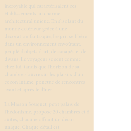
incroyable qui caractérisaient ces
établissements au charme
architectural unique. En s'isolant du
monde extérieur grâce à une
décoration fantasque, l'esprit se libère
dans un environnement envoûtant,
peuplé d'objets d'art, de canapés et de
divans. Le voyageur se sent comme
chez lui, tandis que l'horizon de sa
chambre s'ouvre sur les plaisirs d'un
cocon intime, ponctué de rencontres
avant et après le dîner.
La Maison Souquet, petit palais de
l'hédonisme, propose 20 chambres et 6
suites, chacune offrant un décor
unique. Chaque détail est