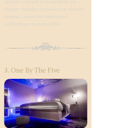
univers original et accueillant, où
chaque chambre possède son identité
unique, créant une expérience
authentique et mémorable.
3. One By The Five