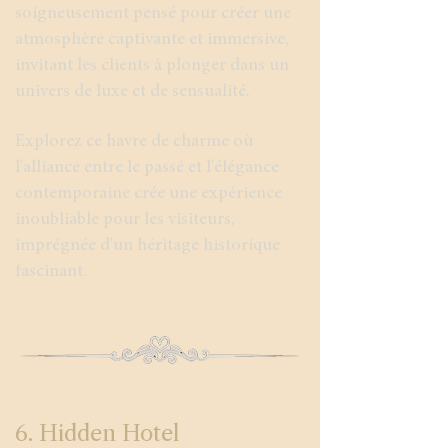
soigneusement pensé pour créer une
atmosphère captivante et immersive,
invitant les clients à plonger dans un
univers de luxe et de sensualité.
Explorez ce havre de charme où
l'alliance entre le passé et l'élégance
contemporaine crée une expérience
inoubliable pour les visiteurs,
imprégnée d'un héritage historique
fascinant.
6. Hidden Hotel