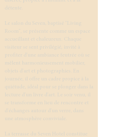
discret, propice à l'intimité et à la
détente.
Le salon du Seven, baptisé "Living
Room", se présente comme un espace
accueillant et chaleureux. Chaque
visiteur se sent privilégié, invité à
profiter d'une ambiance feutrée où se
mêlent harmonieusement mobilier,
objets d'art et photographies. En
journée, il offre un cadre propice à la
quiétude, idéal pour se plonger dans la
lecture d'un livre d'art. Le soir venu, il
se transforme en lieu de rencontre et
d'échanges autour d'un verre, dans
une atmosphère conviviale.
La terrasse du Seven Hotel constitue