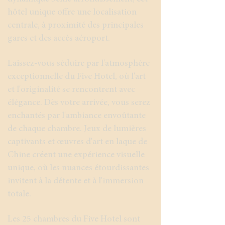
hôtel unique offre une localisation
centrale, à proximité des principales
gares et des accès aéroport.
Laissez-vous séduire par l'atmosphère
exceptionnelle du Five Hotel, où l'art
et l'originalité se rencontrent avec
élégance. Dès votre arrivée, vous serez
enchantés par l'ambiance envoûtante
de chaque chambre. Jeux de lumières
captivants et œuvres d'art en laque de
Chine créent une expérience visuelle
unique, où les nuances étourdissantes
invitent à la détente et à l'immersion
totale.
Les 25 chambres du Five Hotel sont