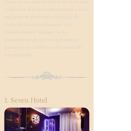
Nous avons sélectionné pour vous une
collection d'hôtels romantiques à Paris
qui sauront prolonger la magie de
votre déclaration d'amour. Ces
établissements uniques vous
garantiront un séjour enchanteur,
parfait pour célébrer votre nouvelle
vie ensemble.
1. Seven Hotel