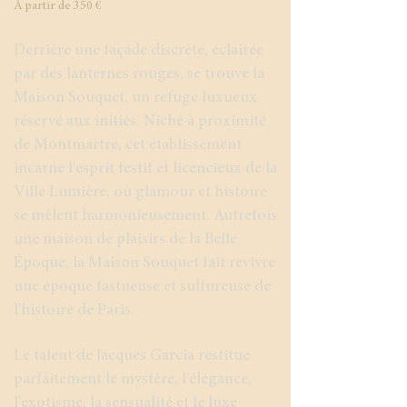
​À partir de 350 €
Derrière une façade discrète, éclairée
par des lanternes rouges, se trouve la
Maison Souquet, un refuge luxueux
réservé aux initiés. Niché à proximité
de Montmartre, cet établissement
incarne l'esprit festif et licencieux de la
Ville Lumière, où glamour et histoire
se mêlent harmonieusement. Autrefois
une maison de plaisirs de la Belle
Époque, la Maison Souquet fait revivre
une époque fastueuse et sulfureuse de
l'histoire de Paris.
Le talent de Jacques Garcia restitue
parfaitement le mystère, l'élégance,
l'exotisme, la sensualité et le luxe