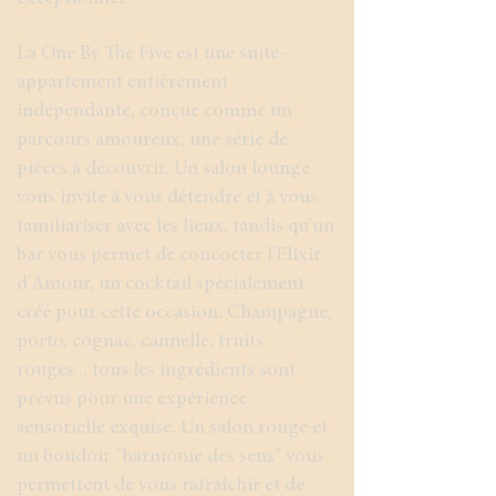
La One By The Five est une suite-
appartement entièrement
indépendante, conçue comme un
parcours amoureux, une série de
pièces à découvrir. Un salon lounge
vous invite à vous détendre et à vous
familiariser avec les lieux, tandis qu'un
bar vous permet de concocter l'Elixir
d'Amour, un cocktail spécialement
créé pour cette occasion. Champagne,
porto, cognac, cannelle, fruits
rouges... tous les ingrédients sont
prévus pour une expérience
sensorielle exquise. Un salon rouge et
un boudoir "harmonie des sens" vous
permettent de vous rafraîchir et de