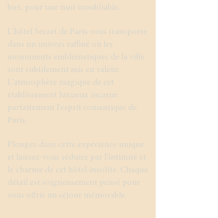
box, pour une nuit inoubliable.
L'hôtel Secret de Paris vous transporte
dans un univers raffiné où les
monuments emblématiques de la ville
sont subtilement mis en valeur.
L'atmosphère magique de cet
établissement luxueux incarne
parfaitement l'esprit romantique de
Paris.
Plongez dans cette expérience unique
et laissez-vous séduire par l'intimité et
le charme de cet hôtel insolite. Chaque
détail est soigneusement pensé pour
vous offrir un séjour mémorable.