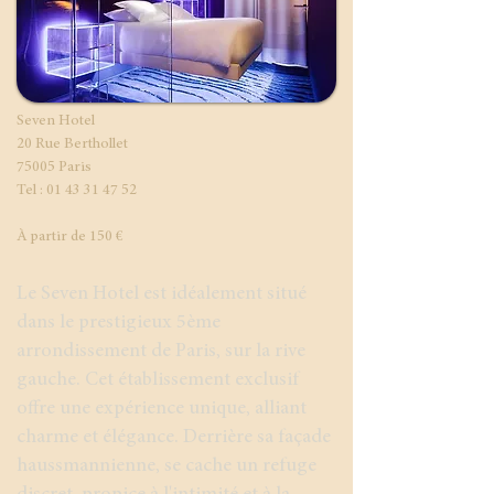
Seven Hotel
20 Rue Berthollet
75005 Paris
Tel : 01 43 31 47 52
​À partir de 150 €
Le Seven Hotel est idéalement situé
dans le prestigieux 5ème
arrondissement de Paris, sur la rive
gauche. Cet établissement exclusif
offre une expérience unique, alliant
charme et élégance. Derrière sa façade
haussmannienne, se cache un refuge