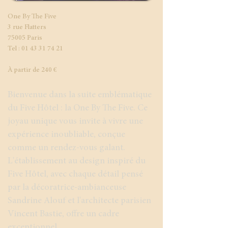
One By The Five
3 rue Flatters
75005 Paris
Tel : 01 43 31 74 21
​À partir de 240 €
Bienvenue dans la suite emblématique
du Five Hôtel : la One By The Five. Ce
joyau unique vous invite à vivre une
expérience inoubliable, conçue
comme un rendez-vous galant.
L'établissement au design inspiré du
Five Hôtel, avec chaque détail pensé
par la décoratrice-ambianceuse
Sandrine Alouf et l'architecte parisien
Vincent Bastie, offre un cadre
exceptionnel.