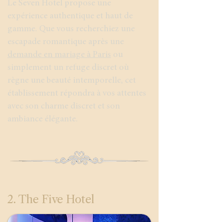
Le Seven Hotel propose une
expérience authentique et haut de
gamme. Que vous recherchiez une
escapade romantique après une
demande en mariage à Paris
ou
simplement un refuge discret où
règne une beauté intemporelle, cet
établissement répondra à vos attentes
avec son charme discret et son
ambiance élégante.
2. The Five Hotel