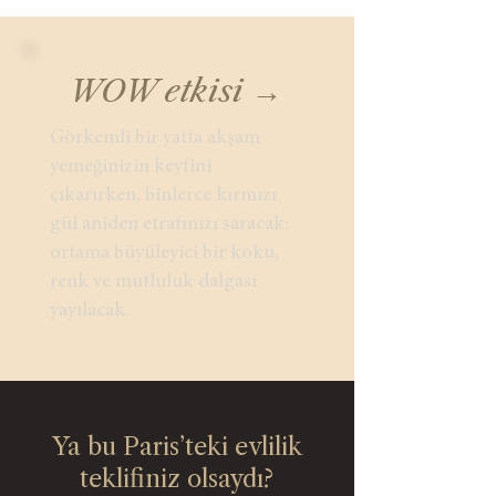
WOW etkisi →
Görkemli bir yatta akşam
yemeğinizin keyfini
çıkarırken, binlerce kırmızı
gül aniden etrafınızı saracak;
ortama büyüleyici bir koku,
renk ve mutluluk dalgası
yayılacak.
Ya bu Paris’teki evlilik
teklifiniz olsaydı?