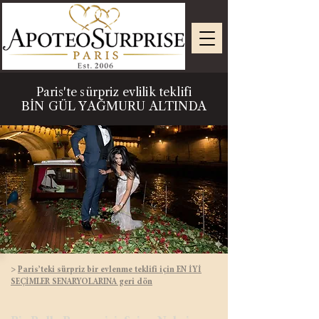
Paris'te sürpriz evlilik teklifi
BİN GÜL YAĞMURU ALTINDA
>
Paris’teki sürpriz bir evlenme teklifi için EN İYİ
SEÇİMLER SENARYOLARINA geri dön