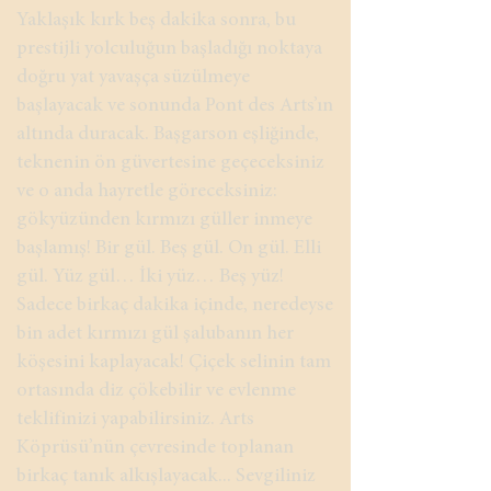
Yaklaşık kırk beş dakika sonra, bu
prestijli yolculuğun başladığı noktaya
doğru yat yavaşça süzülmeye
başlayacak ve sonunda Pont des Arts’ın
altında duracak. Başgarson eşliğinde,
teknenin ön güvertesine geçeceksiniz
ve o anda hayretle göreceksiniz:
gökyüzünden kırmızı güller inmeye
başlamış! Bir gül. Beş gül. On gül. Elli
gül. Yüz gül… İki yüz… Beş yüz!
Sadece birkaç dakika içinde, neredeyse
bin adet kırmızı gül şalubanın her
köşesini kaplayacak! Çiçek selinin tam
ortasında diz çökebilir ve evlenme
teklifinizi yapabilirsiniz. Arts
Köprüsü’nün çevresinde toplanan
birkaç tanık alkışlayacak... Sevgiliniz