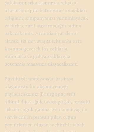
Şalubanın arka kısmında rahatça
otururken, gün batımının son ışıkları
eşliğinde şampanyanızı yudumlayacak
ve birkaç zarif atıştırmalığın tadına
bakacaksınız. Ardından yat demir
alacak; siz de yavaşça teknenin orta
kısmına geçerek loş ışıklarla,
mumlarla ve gül yapraklarıyla
bezenmiş masanıza ulaşacaksınız.
Büyülü bir ambiyansta, baş başa
olağanüstü bir akşam yemeği
paylaşacaksınız: Bourgogne trüf
dilimli ılık-soğuk tavuk göğsü, teriyaki
sebzeli soğuk gambas ve naneli yağ ile
servis edilen pırasalı pilav, olgun
peynirlerden oluşan seçkin bir tabak