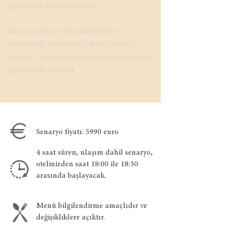
gözlerine inanamayacak!
Bazı çiçekler, yolculuklarına su
yüzeyinde devam ederken yatınızı
kırmızı, yeşil ve nefis kokulu bir çiçek
perdesiyle saracak…
Senaryo fiyatı: 5990 euro
4 saat süren, ulaşım dahil senaryo,
otelinizden saat 18:00 ile 18:30
arasında başlayacak.
Menü bilgilendirme amaçlıdır ve
değişikliklere açıktır.