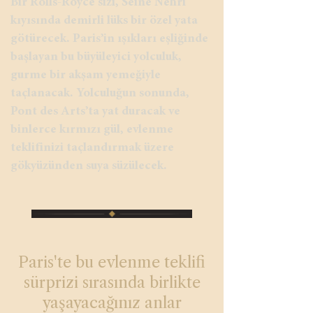
Bir Rolls-Royce sizi, Seine Nehri
kıyısında demirli lüks bir özel yata
götürecek. Paris’in ışıkları eşliğinde
başlayan bu büyüleyici yolculuk,
gurme bir akşam yemeğiyle
taçlanacak. Yolculuğun sonunda,
Pont des Arts’ta yat duracak ve
binlerce kırmızı gül, evlenme
teklifinizi taçlandırmak üzere
gökyüzünden suya süzülecek.
Paris'te bu evlenme teklifi
sürprizi sırasında birlikte
yaşayacağınız anlar