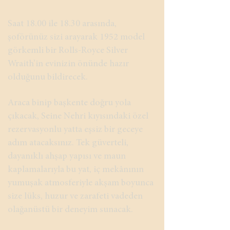
Saat 18.00 ile 18.30 arasında,
şoförünüz sizi arayarak 1952 model
görkemli bir Rolls-Royce Silver
Wraith’in evinizin önünde hazır
olduğunu bildirecek.
Araca binip başkente doğru yola
çıkacak, Seine Nehri kıyısındaki özel
rezervasyonlu yatta eşsiz bir geceye
adım atacaksınız. Tek güverteli,
dayanıklı ahşap yapısı ve maun
kaplamalarıyla bu yat, iç mekânının
yumuşak atmosferiyle akşam boyunca
size lüks, huzur ve zarafeti vadeden
olağanüstü bir deneyim sunacak.