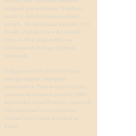
ve yeşil çaylı Trocadéro bisküvisi
eşliğinde guava kreması, frambuaz
reçeli ve sütle kaplanmış bademli
gevrek... Bu unutulmaz lezzetler, 2012
Pouilly Vinzelles Cave des Grands
Crus ve 2011 Château Husson
Châteauneuf-du-Pape eşliğinde
sunulacak.
Dalgaların sesi ve hafif bir lounge
müziği eşliğinde damağınız
şımartılırken, Paris’in ışıl ışıl anıtları
gözünüzün önünden geçecek: Eiffel
Kulesi’nden Grand Palais’ye, Concorde
Meydanı’ndan Louvre Sarayı’na,
oradan Notre-Dame Katedrali’ne
kadar...