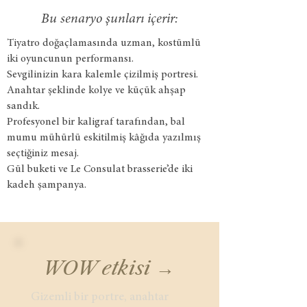
Bu senaryo şunları içerir:
Tiyatro doğaçlamasında uzman, kostümlü
iki oyuncunun performansı.
Sevgilinizin kara kalemle çizilmiş portresi.
Anahtar şeklinde kolye ve küçük ahşap
sandık.
Profesyonel bir kaligraf tarafından, bal
mumu mühürlü eskitilmiş kâğıda yazılmış
seçtiğiniz mesaj.
Gül buketi ve Le Consulat brasserie’de iki
kadeh şampanya.
WOW etkisi →
Gizemli bir portre, anahtar