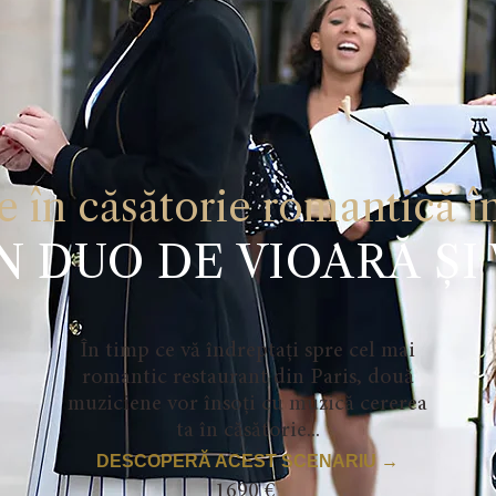
e în căsătorie romantică în
N DUO DE VIOARĂ ȘI
În timp ce vă îndreptați spre cel mai
romantic restaurant din Paris, două
muziciene vor însoți cu muzică cererea
ta în căsătorie...
DESCOPERĂ ACEST SCENARIU →
1690 €