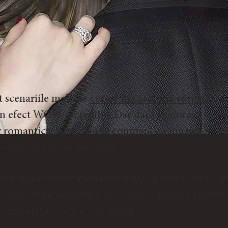
t scenariile mele de
cerere în căsătorie surpriză
, c
n efect WOW incredibil. Dar dacă îți dorești o cer
r romantică, nimic nu se compară cu muzica pent
 tandrețe emoții autentice.
ere în căsătorie romantică
în capitala Franței, 
uloase, unde melodie și armonie se îmbină pentru
minunat în care îi ceri mâna.