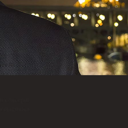
are
ere în
ru a
am conceput
 a magnifica