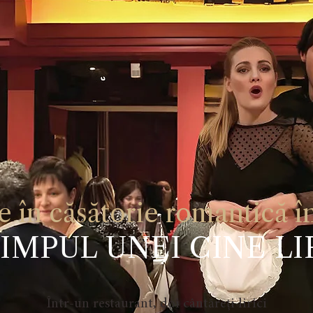
e în căsătorie romantică în
TIMPUL UNEI CINE LI
Într-un restaurant, doi cântăreți lirici