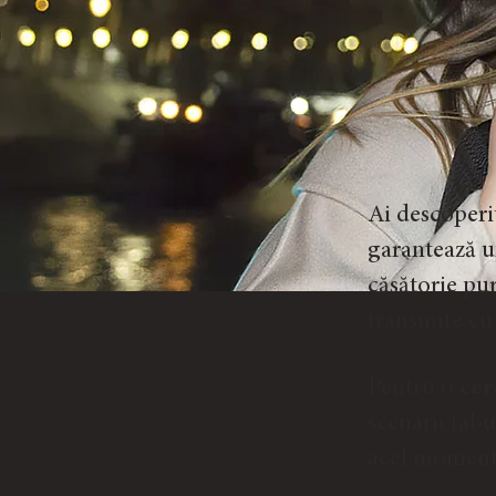
Ai descoperi
garantează u
căsătorie pu
transmite cu
Pentru o
cer
scenarii fab
acel moment 