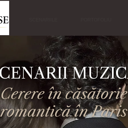
SCENARIILE
PORTOFOLIU
CENARII MUZI
Cerere în căsătorie
romantică în Paris