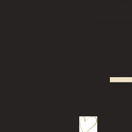
Cei mai buni 
emoționantă 