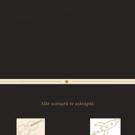
artiști vor fi alături de tine pentru a face această 
și de neuitat!
​Ni
Fondator
Creator de cereri în
Peste 3500 de cereri în căsătorie 
Alte scenarii te așteaptă: