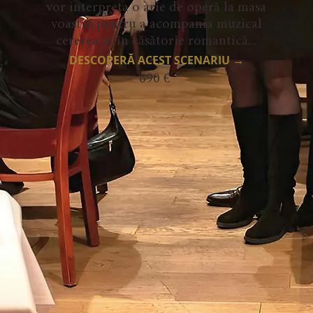
vor interpreta o arie de operă la masa
voastră pentru a acompania muzical
cererea ta în căsătorie romantică...
DESCOPERĂ ACEST SCENARIU →
690 €