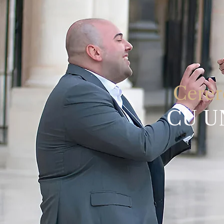
Cerer
CU U