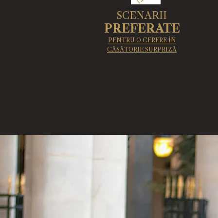
SCENARII
PREFERATE
PENTRU O CERERE ÎN
CĂSĂTORIE SURPRIZĂ