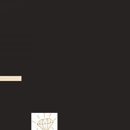
experiență
colas Garreau
ul ApoteoSurprise
 căsătorie din 2006
organizate la Paris