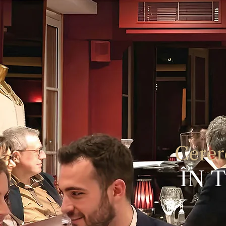
Cerer
ÎN 