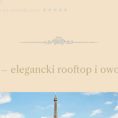
€€
a na oświadczyny:
★★★★★
 – elegancki rooftop i ow