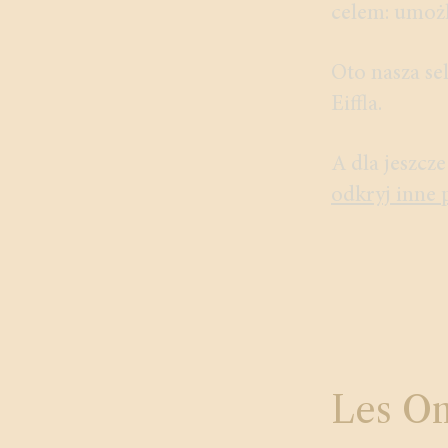
celem: umożl
Oto nasza se
Eiffla.
A dla jeszcz
odkryj inne 
Les Om