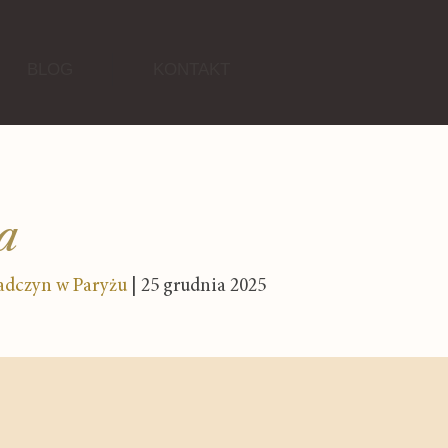
BLOG
KONTAKT
a
adczyn w Paryżu
| 25 grudnia 2025