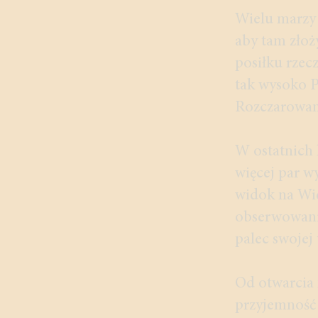
Wielu marzy o
aby tam złoż
posiłku rzec
tak wysoko P
Rozczarowani
W ostatnich l
więcej par w
widok na Wie
obserwowanie
palec swojej
Od otwarcia 
przyjemność 