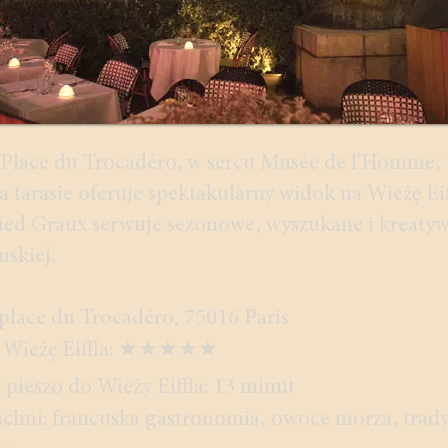
Place du Trocadéro, w sercu Musée de l’Homme, 
a tarasie oferuje spektakularny widok na Wieżę Eiff
ied Graux serwuje sezonowe, wyszukane i kreaty
uskiej.
 place du Trocadéro, 75016 Paris
a Wieżę Eiffla: ★★★★★
 pieszo do Wieży Eiffla:
13 minut
uchni: francuska gastronomia, owoce morza, trad