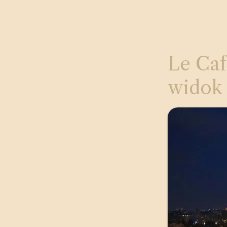
Le Caf
widok 