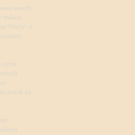
zasem nawet,
 trakcie
dać Wieży! A
notonny.
, coraz
ersiach
niż
rścionek na
śmy
 jednym