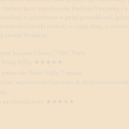
a dachu Musée du Quai Branly, zaprojektowany 
 Ombres łączy współczesną kuchnię francuską z 
rskimi w przestrzeni w pełni przeszklonej, gdzie
metalowe koronki na stoły w ciągu dnia, a wiecz
alę swoim blaskiem.
 quai Jacques-Chirac, 75007 Paris
a Wieżę Eiffla: ★★★★★
 pieszo do Wieży Eiffla: 7 minut
uchni: współczesna francuska & śródziemnomorsk
€€€
ra na oświadczyny: ★★★★★