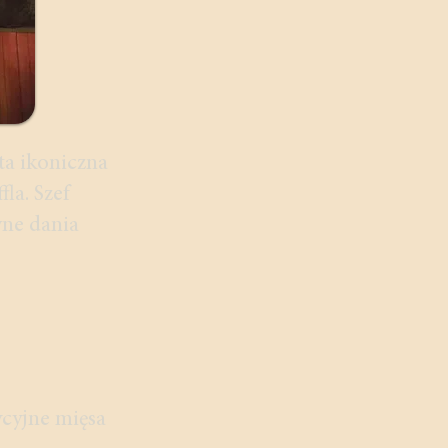
ta ikoniczna
la. Szef
wne dania
ycyjne mięsa