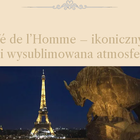
é de l’Homme – ikoniczn
i wysublimowana atmosfe