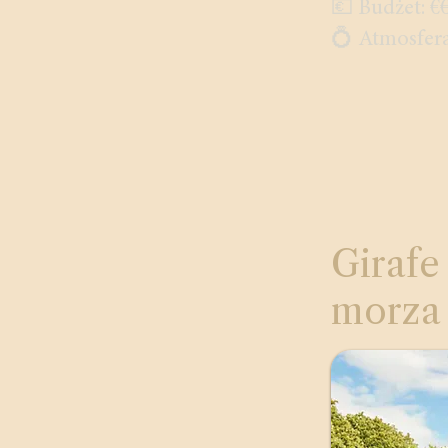
💶 Budżet: €
💍 Atmosfer
Girafe
morza