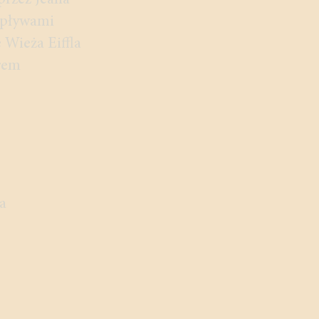
przez Jeana
wpływami
 Wieża Eiffla
orem
a