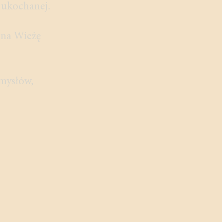
 ukochanej.
 na Wieżę
omysłów,