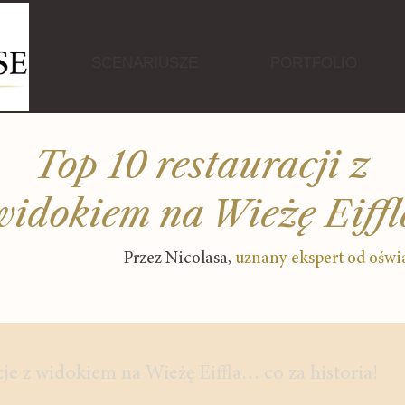
SCENARIUSZE
PORTFOLIO
Top 10 restauracji z
widokiem na Wieżę Eiffl
Przez Nicolasa
,
uznany ekspert od oświ
cje z widokiem na Wieżę Eiffla… co za historia!