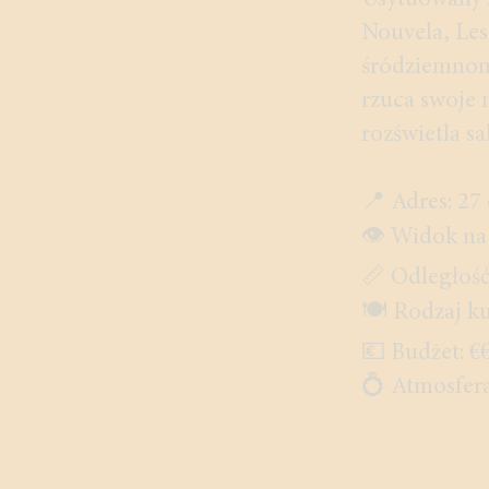
Usytuowany n
Nouvela, Les
śródziemnomo
rzuca swoje 
rozświetla s
📍 Adres: 27
👁️ Widok n
📏 Odległość
🍽️ Rodzaj k
💶 Budżet: €
💍 Atmosfe