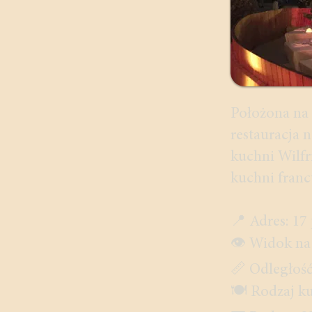
Położona na 
restauracja n
kuchni Wilfr
kuchni franc
📍 Adres: 17
👁️ Widok n
📏 Odległość
🍽️ Rodzaj k