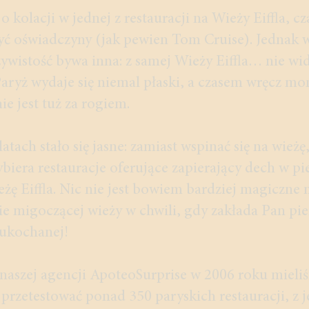
 kolacji w jednej z restauracji na Wieży Eiffla, c
yć oświadczyny (jak pewien Tom Cruise). Jednak w
zywistość bywa inna: z samej Wieży Eiffla… nie wi
aryż wydaje się niemal płaski, a czasem wręcz mo
e jest tuż za rogiem.
atach stało się jasne: zamiast wspinać się na wieżę
ybiera restauracje oferujące zapierający dech w pi
żę Eiffla. Nic nie jest bowiem bardziej magiczne 
 migoczącej wieży w chwili, gdy zakłada Pan pie
 ukochanej!
naszej agencji ApoteoSurprise w 2006 roku mieli
przetestować ponad 350 paryskich restauracji, z