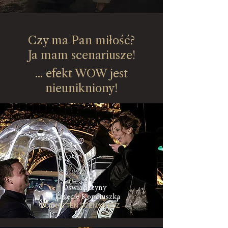
Czy ma Pan miłość?
Ja mam scenariusze!
... efekt WOW jest
nieunikniony!
Oświadczyny
w karecie Kopciuszka
POZNAJ TEN SCENARIUSZ →