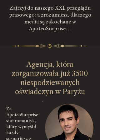
Zajrzyj do naszego
XXL przeglądu
prasowego
: a zrozumiesz, dlaczego
media są zakochane w
ApoteoSurprise…
Agencja, która
zorganizowała już 3500
niespodziewanych
oświadczyn w Paryżu
Za
ApoteoSurprise
stoi romantyk,
który wymyślił
każdy
scenariusz z