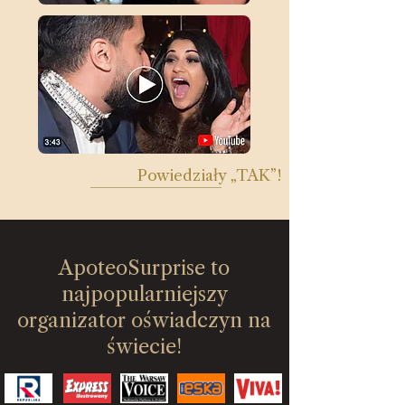
Powiedziały „TAK”!
ApoteoSurprise to
najpopularniejszy
organizator oświadczyn na
świecie!