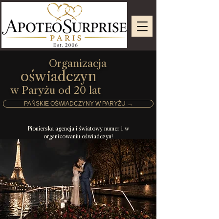
Organizacja
oświadczyn
w Paryżu od 20 lat
PAŃSKIE OŚWIADCZYNY W PARYŻU →
Pionierska agencja i światowy numer 1 w
organizowaniu oświadczyn!