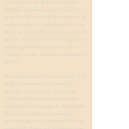
Le uniche guide di questo sinistro
labirinto saranno i petali di rosa a
terra che, di corridoio in corridoio, di
scala in scala, vi condurranno al terzo
piano, di fronte alla maestosa porta di
acciaio. Bussando tre volte alla porta,
un maggiordomo vestito in stile
18esimo secolo, candeliere in mano, vi
aprirà.
Benvenuti in una favola orientale delle
Mille e una notte! Al ritmo delle
melodie accalorate di un'opera di
Verdi rivisitata in chiave orientale,
assaggerete una coppa di champagne
alla rosa e vodka e percorrerete,
bicchiere alla mano, i meandri di una