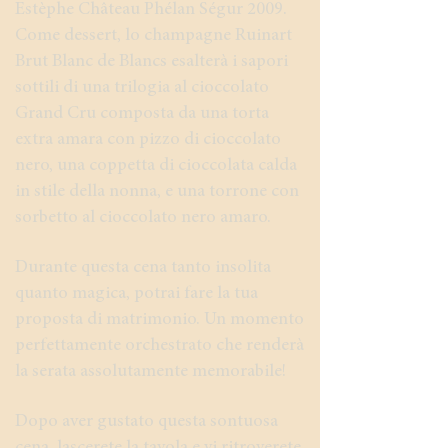
Estèphe Château Phélan Ségur 2009.
Come dessert, lo champagne Ruinart
Brut Blanc de Blancs esalterà i sapori
sottili di una trilogia al cioccolato
Grand Cru composta da una torta
extra amara con pizzo di cioccolato
nero, una coppetta di cioccolata calda
in stile della nonna, e una torrone con
sorbetto al cioccolato nero amaro.
Durante questa cena tanto insolita
quanto magica, potrai fare la tua
proposta di matrimonio. Un momento
perfettamente orchestrato che renderà
la serata assolutamente memorabile!
Dopo aver gustato questa sontuosa