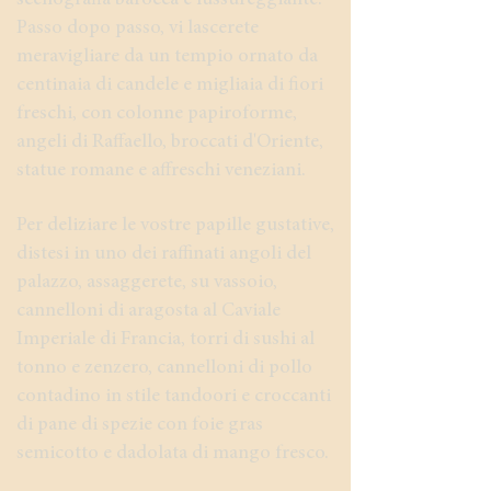
scenografia barocca e lussureggiante.
Passo dopo passo, vi lascerete
meravigliare da un tempio ornato da
centinaia di candele e migliaia di fiori
freschi, con colonne papiroforme,
angeli di Raffaello, broccati d'Oriente,
statue romane e affreschi veneziani.
Per deliziare le vostre papille gustative,
distesi in uno dei raffinati angoli del
palazzo, assaggerete, su vassoio,
cannelloni di aragosta al Caviale
Imperiale di Francia, torri di sushi al
tonno e zenzero, cannelloni di pollo
contadino in stile tandoori e croccanti
di pane di spezie con foie gras
semicotto e dadolata di mango fresco.