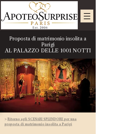
Proposta di matrimonio insolita a
Parigi
AL PALAZZO DELLE 1001 NOTTI
>
Ritorno agli SCENARI SPLENDORE per una
proposta di matrimonio insolita a Parigi