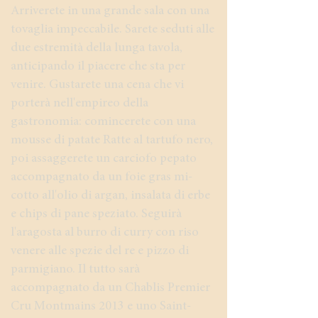
Arriverete in una grande sala con una
tovaglia impeccabile. Sarete seduti alle
due estremità della lunga tavola,
anticipando il piacere che sta per
venire. Gustarete una cena che vi
porterà nell'empireo della
gastronomia: comincerete con una
mousse di patate Ratte al tartufo nero,
poi assaggerete un carciofo pepato
accompagnato da un foie gras mi-
cotto all'olio di argan, insalata di erbe
e chips di pane speziato. Seguirà
l'aragosta al burro di curry con riso
venere alle spezie del re e pizzo di
parmigiano. Il tutto sarà
accompagnato da un Chablis Premier
Cru Montmains 2013 e uno Saint-