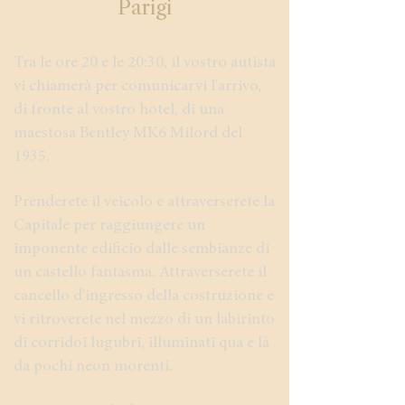
Parigi
Tra le ore 20 e le 20:30, il vostro autista
vi chiamerà per comunicarvi l'arrivo,
di fronte al vostro hotel, di una
maestosa Bentley MK6 Milord del
1935.
Prenderete il veicolo e attraverserete la
Capitale per raggiungere un
imponente edificio dalle sembianze di
un castello fantasma. Attraverserete il
cancello d'ingresso della costruzione e
vi ritroverete nel mezzo di un labirinto
di corridoi lugubri, illuminati qua e là
da pochi neon morenti.