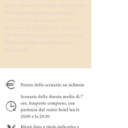
bagno rilassante insieme alla tua dolce
metà nella grande vasca da bagno
rotonda XXL, la cui superficie è
ricoperta da petali di fiori. Di fronte
alla stanza da bagno, una camera con
riflessi argentei vi aspetterà fino a
tarda notte...
Prezzo dello scenario: su richiesta
Scenario della durata media di 7
ore, trasporto compreso, con
partenza dal vostro hotel tra le
20:00 e le 20:30.
Menù dato a titolo indicativo e