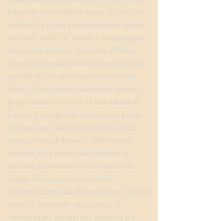
cena, lascerete la tavola e vi ritroverete
adagiati su un'abbondanza di cuscini
morbidi, pronti per assaporare frutta,
dolcetti, caffè, tè, tisane e champagne.
Improvvisamente, il maître d'hôtel
tirerà una tenda rossa che mostra un
corridoio completamente rivestito
d'oro. Viaggiarate attraverso questo
luogo maestoso, con la tua amata al
fianco, e spingerete una spessa porta
in legno per accedere ad una stanza
immacolata di bianco. Alla vostra
sinistra, una porta semi-aperta vi
attirerà. Entrerete in una stanza da
bagno illuminata da candele.
Incomincerete ad abbandonare i vostri
vestiti e verserete una coppa di
champagne, pronti per godervi un