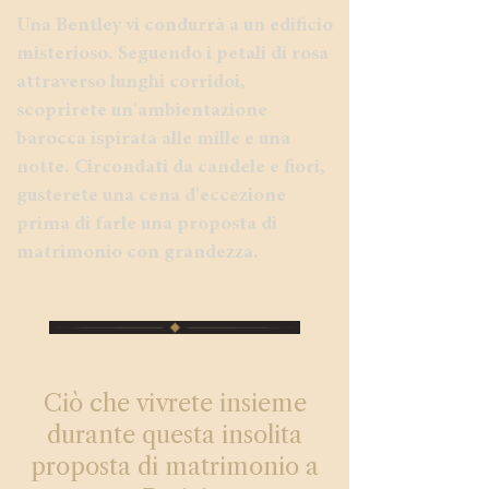
Una Bentley vi condurrà a un edificio
misterioso. Seguendo i petali di rosa
attraverso lunghi corridoi,
scoprirete un'ambientazione
barocca ispirata alle mille e una
notte. Circondati da candele e fiori,
gusterete una cena d'eccezione
prima di farle una proposta di
matrimonio con grandezza.
Ciò che vivrete insieme
durante questa insolita
proposta di matrimonio a