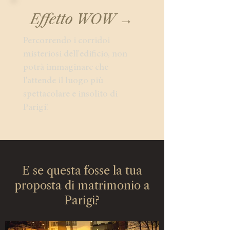
Effetto WOW →
Percorrendo i corridoi
misteriosi dell'edificio, non
potrà immaginare che
l'attende il luogo più
spettacolare e insolito di
Parigi!
E se questa fosse la tua
proposta di matrimonio a
Parigi?