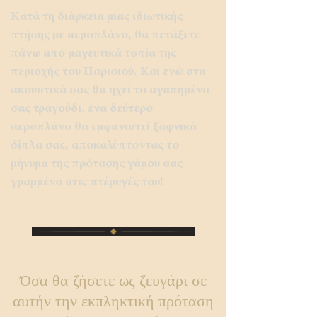
Κατά τη διάρκεια μιας ιδιωτικής
πτήσης με αεροπλάνο, θα πετάξετε
πάνω από μαγευτικά τοπία της
περιοχής του Παρισιού. Και ενώ στα
ακουστικά σας θα ηχεί το αγαπημένο
σας τραγούδι, ένα δεύτερο
αεροπλάνο θα εμφανιστεί ξαφνικά
δίπλα σας, αποκαλύπτοντας το
μήνυμα της πρότασης γάμου σας
γραμμένο στις πτέρυγές του!
Όσα θα ζήσετε ως ζευγάρι σε
αυτήν την εκπληκτική πρόταση