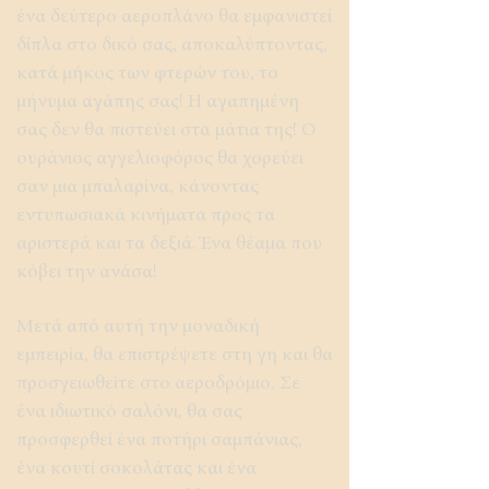
ένα δεύτερο αεροπλάνο θα εμφανιστεί
δίπλα στο δικό σας, αποκαλύπτοντας,
κατά μήκος των φτερών του, το
μήνυμα αγάπης σας! Η αγαπημένη
σας δεν θα πιστεύει στα μάτια της! Ο
ουράνιος αγγελιοφόρος θα χορεύει
σαν μια μπαλαρίνα, κάνοντας
εντυπωσιακά κινήματα προς τα
αριστερά και τα δεξιά. Ένα θέαμα που
κόβει την ανάσα!
Μετά από αυτή την μοναδική
εμπειρία, θα επιστρέψετε στη γη και θα
προσγειωθείτε στο αεροδρόμιο. Σε
ένα ιδιωτικό σαλόνι, θα σας
προσφερθεί ένα ποτήρι σαμπάνιας,
ένα κουτί σοκολάτας και ένα