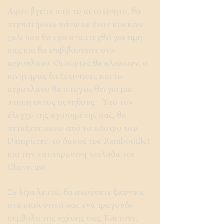
Αφού βγείτε από το αυτοκίνητο, θα
περπατήσετε πάνω σε έναν κόκκινο
χαλί που θα έχει αναπτυχθεί για τιμή
σας και θα επιβιβαστείτε στο
αεροπλάνο. Οι πόρτες θα κλείσουν, ο
κινητήρας θα ξεκινήσει, και το
αεροπλάνο θα απογειωθεί για μια
πτήση εκτός συνήθους... Υπό τον
έλεγχο της αγαπημένης σας, θα
πετάξετε πάνω από το κάστρο του
Dampierre, το δάσος του Rambouillet
και την καταπράσινη κοιλάδα του
Chevreuse.
Σε λίγα λεπτά, θα ακούσετε ξαφνικά
στα ακουστικά σας ένα τραγούδι-
σύμβολο της σχέσης σας. Και τότε,