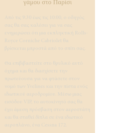
γάμου στο Παρίσι
Από τις 9:30 έως τις 10:00, ο οδηγός
σας θα σας καλέσει για να σας
ενημερώσει ότι μια εκπληκτική Rolls-
Royce Corniche Cabriolet θα
βρίσκεται μπροστά από το σπίτι σας.
Θα επιβιβαστείτε στο θρυλικό αυτό
όχημα και θα διασχίσετε την
πρωτεύουσα για να φτάσετε στον
νομό των Yvelines και την πίστα ενός
ιδιωτικού αεροδρομίου. Μέσω μιας
εισόδου VIP, το αυτοκίνητό σας θα
έχει άμεση πρόσβαση στον αεροστάτη
και θα σταθεί δίπλα σε ένα ιδιωτικό
αεροπλάνο, ένα Cessna 172.