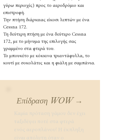
γύρω περιοχές) προς το αεροδρόμιο και
επιστροφή.
Την πτήση διάρκειας είκοσι λεπτών με ένα
Cessna 172.
Τη δεύτερη πτήση με ένα δεύτερο Cessna
172, με το μήνυμα της επιλογής σας
γραμμένο στα φτερά του.
Το μπουκέτο με κόκκινα τριαντάφυλλα, το
κουτί με σοκολάτες και η φιάλη με σαμπάνια.
Επίδραση WOW →
Καμία πρόταση γάμου δεν έχει
ταξιδέψει ποτέ στα φτερά
ενός αεροπλάνου! Η έκπληξη
είναι απόλυτη όταν ο