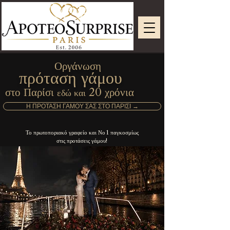
Οργάνωση
πρόταση γάμου
στο Παρίσι
20 χρόνια
εδώ και
Η ΠΡΟΤΑΣΗ ΓΑΜΟΥ ΣΑΣ ΣΤΟ ΠΑΡΙΣΙ →
Το πρωτοποριακό γραφείο και Νο 1 παγκοσμίως
στις προτάσεις γάμου!