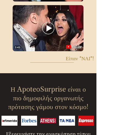
Είπαν "ΝΑΙ"!
Η ApoteoSurprise είναι ο
πιο δημοφιλής οργανωτής
πρότασης γάμου στον κόσμο!
Εξερευνήστε την
ανασκόπηση τύπου