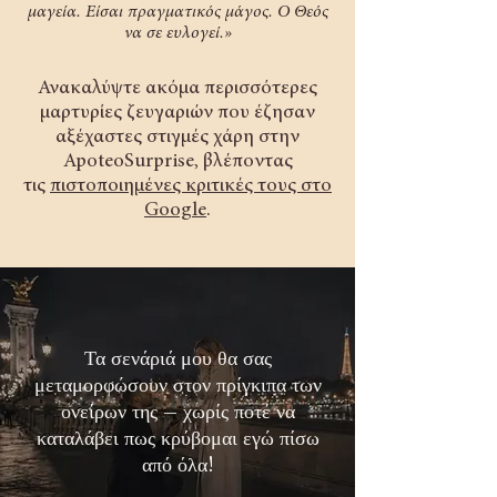
μαγεία. Είσαι πραγματικός μάγος. Ο Θεός
να σε ευλογεί.»
Ανακαλύψτε ακόμα περισσότερες
μαρτυρίες ζευγαριών που έζησαν
αξέχαστες στιγμές χάρη στην
ApoteoSurprise, βλέποντας
τις
πιστοποιημένες κριτικές τους στο
Google
.
Τα σενάριά μου θα σας
μεταμορφώσουν στον πρίγκιπα των
ονείρων της – χωρίς ποτέ να
καταλάβει πως κρύβομαι εγώ πίσω
από όλα!