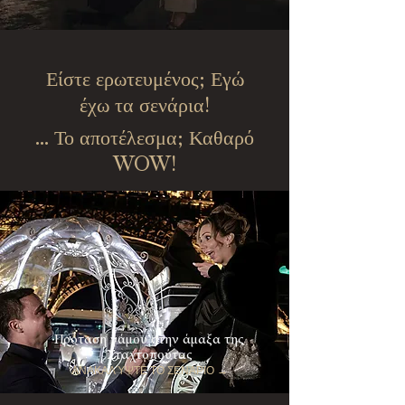
Είστε ερωτευμένος; Εγώ
έχω τα σενάρια!
... Το αποτέλεσμα; Καθαρό
WOW!
Πρόταση γάμου στην άμαξα της
Σταχτοπούτας
ΑΝΑΚΑΛΎΨΤΕ ΤΟ ΣΕΝΆΡΙΟ →