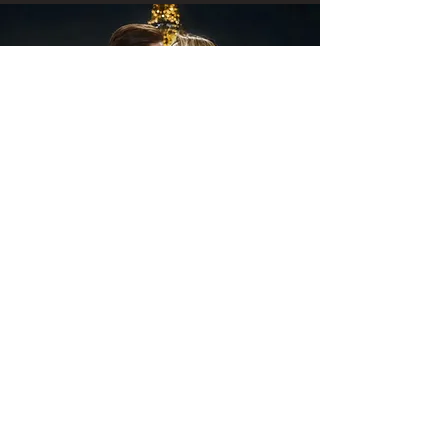
Πρόταση γάμου
λιμουζίνα
σε
ΑΝΑΚΑΛΎΨΤΕ ΤΟ ΣΕΝΆΡΙΟ →
Πρόταση γάμου με γιγαντιαία
γράμματα MARRY ME
ΑΝΑΚΑΛΎΨΤΕ ΤΟ ΣΕΝΆΡΙΟ →