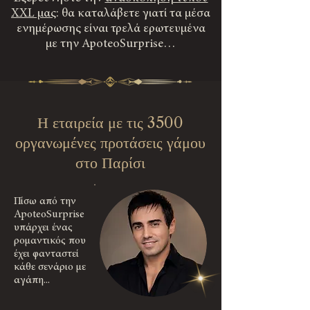
XXL μας
: θα καταλάβετε γιατί τα μέσα
ενημέρωσης είναι τρελά ερωτευμένα
με την ApoteoSurprise…
Η εταιρεία με τις 3500
οργανωμένες προτάσεις γάμου
στο Παρίσι
Πίσω από την
ApoteoSurprise
υπάρχει ένας
ρομαντικός που
έχει φανταστεί
κάθε σενάριο με
αγάπη...