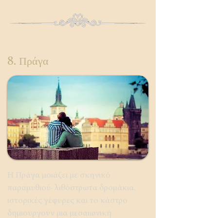
8. Πράγα
Η Πράγα μοιάζει με σκηνικό
παραμυθιού· λιθόστρωτα δρομάκια,
ιστορικές γέφυρες και το κάστρο
δημιουργούν μια μεσαιωνική