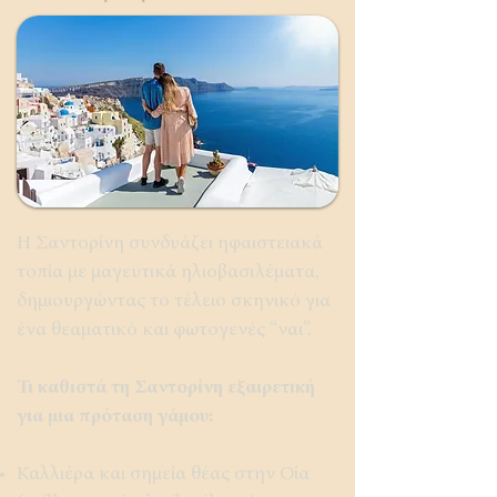
Η Σαντορίνη συνδυάζει ηφαιστειακά
τοπία με μαγευτικά ηλιοβασιλέματα,
δημιουργώντας το τέλειο σκηνικό για
ένα θεαματικό και φωτογενές “ναι”.
Τι καθιστά τη Σαντορίνη εξαιρετική
για μια πρόταση γάμου:
Καλλιέρα και σημεία θέας στην Οία