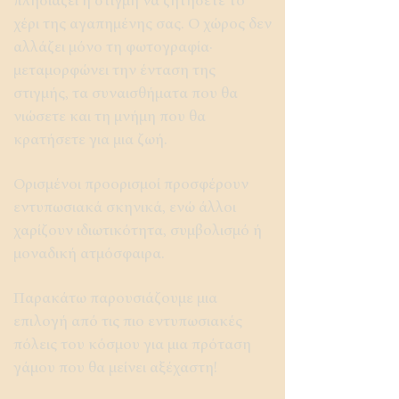
πλησιάζει η στιγμή να ζητήσετε το
χέρι της αγαπημένης σας. Ο χώρος δεν
αλλάζει μόνο τη φωτογραφία·
μεταμορφώνει την ένταση της
στιγμής, τα συναισθήματα που θα
νιώσετε και τη μνήμη που θα
κρατήσετε για μια ζωή.
Ορισμένοι προορισμοί προσφέρουν
εντυπωσιακά σκηνικά, ενώ άλλοι
χαρίζουν ιδιωτικότητα, συμβολισμό ή
μοναδική ατμόσφαιρα.
Παρακάτω παρουσιάζουμε μια
επιλογή από τις πιο εντυπωσιακές
πόλεις του κόσμου για μια πρόταση
γάμου που θα μείνει αξέχαστη!