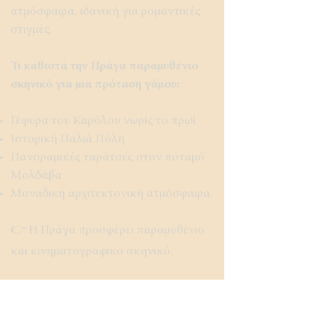
ατμόσφαιρα, ιδανική για ρομαντικές
στιγμές.
Τι καθιστά την Πράγα παραμυθένιο
σκηνικό για μια πρόταση γάμου:
Γέφυρα του Καρόλου νωρίς το πρωί
Ιστορική Παλιά Πόλη
Πανοραμικές ταράτσες στον ποταμό
Μολδάβα
Μοναδική αρχιτεκτονική ατμόσφαιρα
👉 Η Πράγα προσφέρει παραμυθένιο
και κινηματογραφικό σκηνικό.