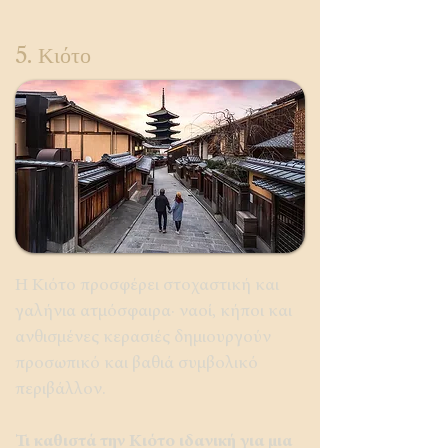
5. Κιότο
Η Κιότο προσφέρει στοχαστική και
γαλήνια ατμόσφαιρα· ναοί, κήποι και
ανθισμένες κερασιές δημιουργούν
προσωπικό και βαθιά συμβολικό
περιβάλλον.
Τι καθιστά την Κιότο ιδανική για μια