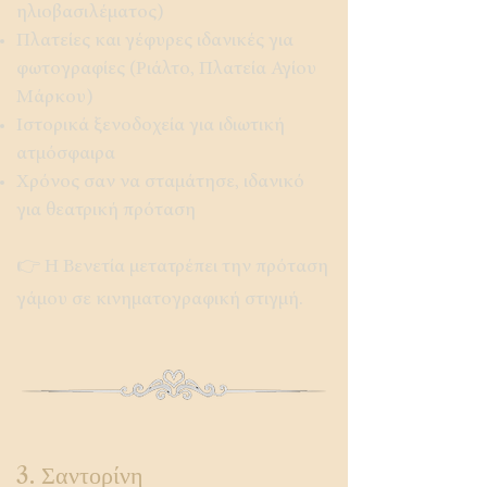
ηλιοβασιλέματος)
Πλατείες και γέφυρες ιδανικές για
φωτογραφίες (Ριάλτο, Πλατεία Αγίου
Μάρκου)
Ιστορικά ξενοδοχεία για ιδιωτική
ατμόσφαιρα
Χρόνος σαν να σταμάτησε, ιδανικό
για θεατρική πρόταση
👉 Η Βενετία μετατρέπει την πρόταση
γάμου σε κινηματογραφική στιγμή.
3. Σαντορίνη