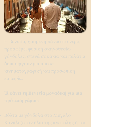
Η Βενετία, χτισμένη πάνω στο νερό,
προσφέρει φυσική σκηνοθεσία·
γόνδολες, στενά σοκάκια και παλάτια
δημιουργούν μια άμεσα
κινηματογραφική και προσωπική
εμπειρία.
Τι κάνει τη Βενετία μοναδική για μια
πρόταση γάμου:
Βόλτα με γόνδολα στο Μεγάλο
Κανάλι (στον ήλιο της ανατολής ή του