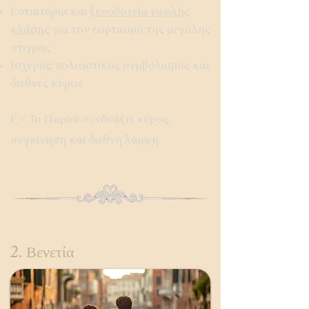
Εστιατόρια και
ξενοδοχεία υψηλής
κλάσης
για τον εορτασμό της μεγάλης
στιγμής
Ισχυρός πολιτιστικός συμβολισμός και
διεθνές κύρος
👉 Το Παρίσι συνδυάζει κύρος,
συγκίνηση και διεθνή λάμψη.
2. Βενετία