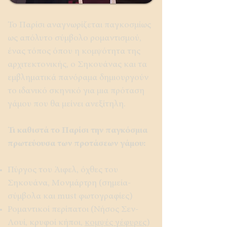
Το Παρίσι αναγνωρίζεται παγκοσμίως
ως απόλυτο σύμβολο ρομαντισμού,
ένας τόπος όπου η κομψότητα της
αρχιτεκτονικής, ο Σηκουάνας και τα
εμβληματικά πανόραμα δημιουργούν
το ιδανικό σκηνικό για μια πρόταση
γάμου που θα μείνει ανεξίτηλη.
Τι καθιστά το Παρίσι την παγκόσμια
πρωτεύουσα των προτάσεων γάμου:
Πύργος του Άιφελ, όχθες του
Σηκουάνα, Μονμάρτρη (σημεία-
σύμβολα και must φωτογραφίες)
Ρομαντικοί περίπατοι (Νήσος Σεν-
Λουί, κρυφοί κήποι,
κομψές γέφυρες
)