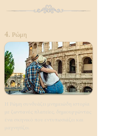
4. Ρώμη
Η Ρώμη συνδυάζει μνημειώδη ιστορία
με ζωντανές πλατείες, δημιουργώντας
ένα σκηνικό που εντυπωσιάζει και
μαγνητίζει.