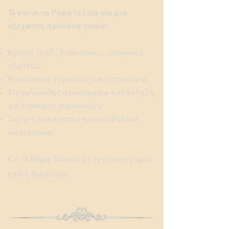
Τι κάνει τη Ρώμη τέλεια για μια
αξέχαστη πρόταση γάμου:
Κρήνη Τρέβι, Κολοσσαίο, ιστορικές
πλατείες
Ρομαντικές ταράτσες και εστιατόρια
Μεγαλειώδης ατμόσφαιρα κατάλληλη
για επίσημες χειρονομίες
Ισχυρό πολιτιστικό και συμβολικό
αποτύπωμα
👉 Η Ρώμη δίνει στην πρόταση γάμου
επική διάσταση.