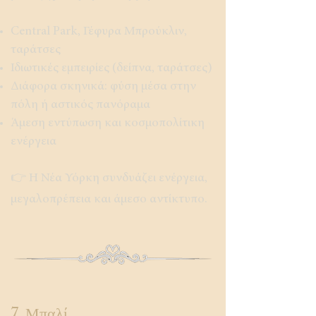
Central Park, Γέφυρα Μπρούκλιν,
ταράτσες
Ιδιωτικές εμπειρίες (δείπνα, ταράτσες)
Διάφορα σκηνικά: φύση μέσα στην
πόλη ή αστικός πανόραμα
Άμεση εντύπωση και κοσμοπολίτικη
ενέργεια
👉 Η Νέα Υόρκη συνδυάζει ενέργεια,
μεγαλοπρέπεια και άμεσο αντίκτυπο.
7. Μπαλί