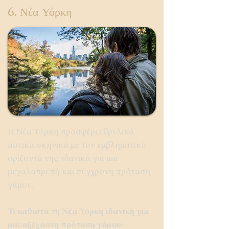
6. Νέα Υόρκη
Η Νέα Υόρκη προσφέρει θρυλικά
αστικά σκηνικά με τον εμβληματικό
ορίζοντά της, ιδανικά για μια
μεγαλοπρεπή και σύγχρονη πρόταση
γάμου.
Τι καθιστά τη Νέα Υόρκη ιδανική για
μια αξέχαστη πρόταση γάμου: