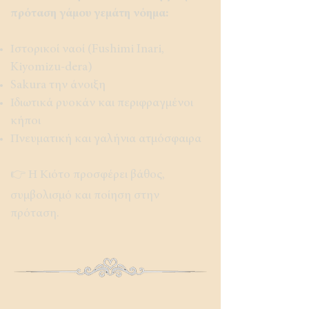
πρόταση γάμου γεμάτη νόημα:
Ιστορικοί ναοί (Fushimi Inari,
Kiyomizu-dera)
Sakura την άνοιξη
Ιδιωτικά ρυοκάν και περιφραγμένοι
κήποι
Πνευματική και γαλήνια ατμόσφαιρα
👉 Η Κιότο προσφέρει βάθος,
συμβολισμό και ποίηση στην
πρόταση.