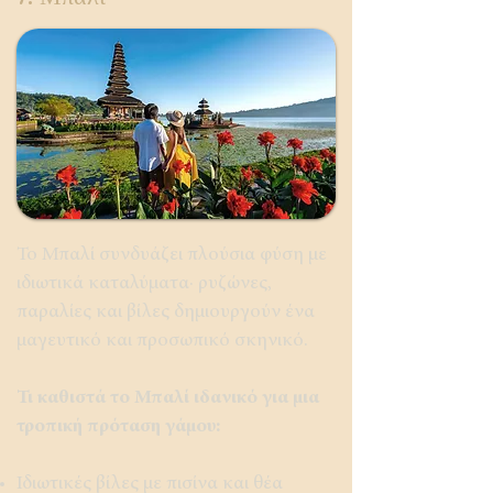
Το Μπαλί συνδυάζει πλούσια φύση με
ιδιωτικά καταλύματα· ρυζώνες,
παραλίες και βίλες δημιουργούν ένα
μαγευτικό και προσωπικό σκηνικό.
Τι καθιστά το Μπαλί ιδανικό για μια
τροπική πρόταση γάμου:
Ιδιωτικές βίλες με πισίνα και θέα