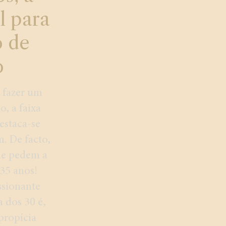
l para
 de
o
 fazer um
, a faixa
estaca-se
 De facto,
e pedem a
35 anos!
sionante
 dos 30 é,
propícia