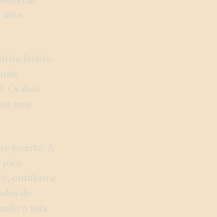
contecem
ão uma
írito festivo
mais
l. Os dias
cam essa
se inverte! A
u pico
ro, outubro e
idos de
endo o mês