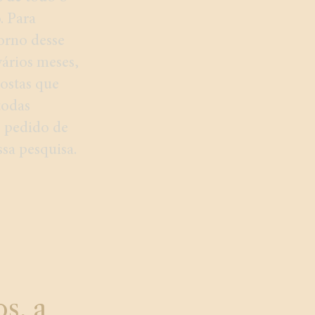
. Para
orno desse
vários meses,
postas que
todas
o pedido de
sa pesquisa.
s, a