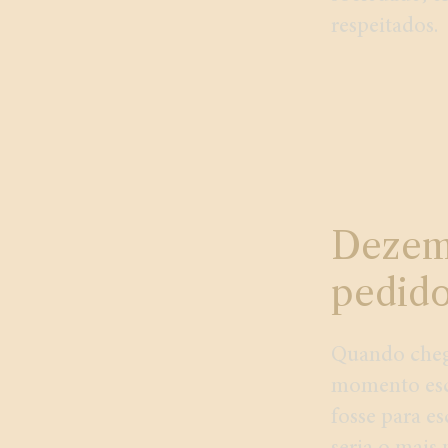
respeitados.
Dezemb
pedid
Quando cheg
momento esco
fosse para e