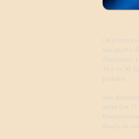
Os jovens en
um quarto do
diminuem: 14
41 e os 50. 
pedidos.
Isso demons
antes dos 35
frequentemen
desejo de con