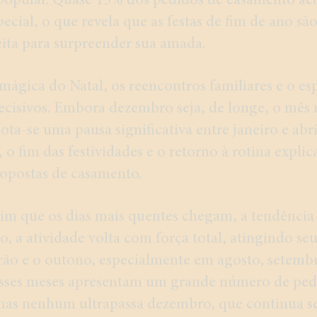
 popular. Quase 15% dos pedidos de casamento a
ecial, o que revela que as festas de fim de ano s
eita para surpreender sua amada.
ágica do Natal, os reencontros familiares e o esp
decisivos. Embora dezembro seja, de longe, o mês 
ta-se uma pausa significativa entre janeiro e abri
 o fim das festividades e o retorno à rotina expli
opostas de casamento.
im que os dias mais quentes chegam, a tendência 
o, a atividade volta com força total, atingindo se
rão e o outono, especialmente em agosto, setemb
sses meses apresentam um grande número de ped
mas nenhum ultrapassa dezembro, que continua s