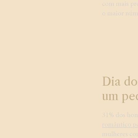
com mais pro
o maior núm
Dia do
um pe
31% dos ho
romântico p
mulheres com