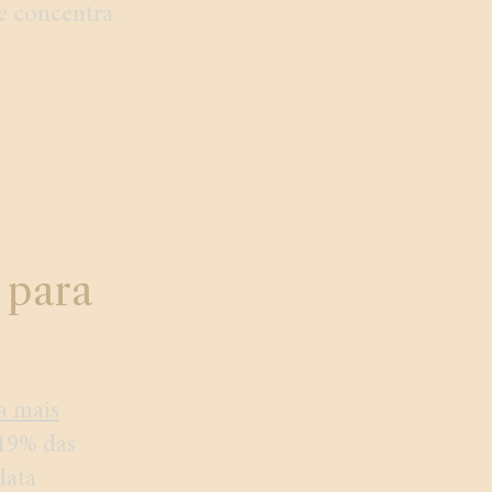
e concentra
 para
a mais
 19% das
data