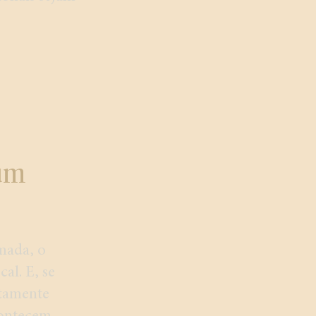
um
mada, o
al. E, se
rtamente