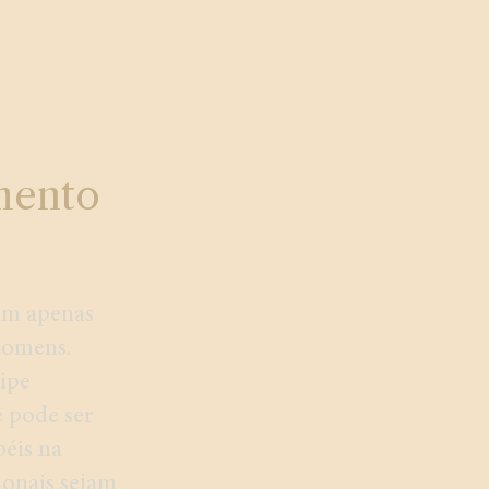
mento
om apenas
homens.
ipe
e pode ser
éis na
ionais sejam