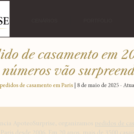
CENÁRIOS
PORTFÓLIO
ido de casamento em 2
s números vão surpreend
 pedidos de casamento em Paris
| 8 de maio de 2025 - Atu
ência ApoteoSurprise, organizamos
pedidos de ca
Paris desde 2006. Em 20 anos, mais de 3500 casai