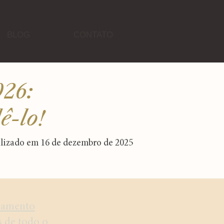
BLOG
CONTATO
026:
ê-lo!
alizado em 16 de dezembro de 2025
samento
s de todo o