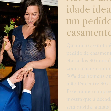
idade idea
um pedido
casament
Quando o assunto é
pedido de casamento
etária dos 30 anos d
como a mais comum.
50% dos homens qu
mão têm entre 30 e 
Esse número impres
mostra que a década
sem dúvida, a mais 