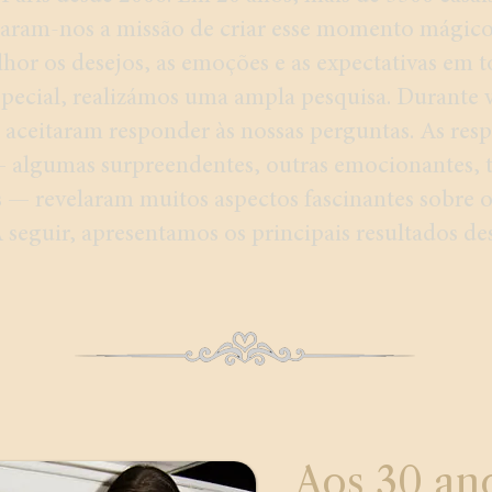
aram-nos a missão de criar esse momento mágico
hor os desejos, as emoções e as expectativas em t
special, realizámos uma ampla pesquisa. Durante 
 aceitaram responder às nossas perguntas. As res
 algumas surpreendentes, outras emocionantes, 
 — revelaram muitos aspectos fascinantes sobre 
 seguir, apresentamos os principais resultados des
Aos 30 ano