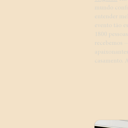
mundo confi
entender mel
evento tão e
1800 pessoas
recebemos —
apaixonantes
casamento. A