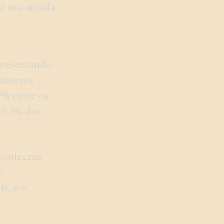
 à sua amada.
epresentando
números
9% entre os
só 3% dos
acontecem
o
s, e o