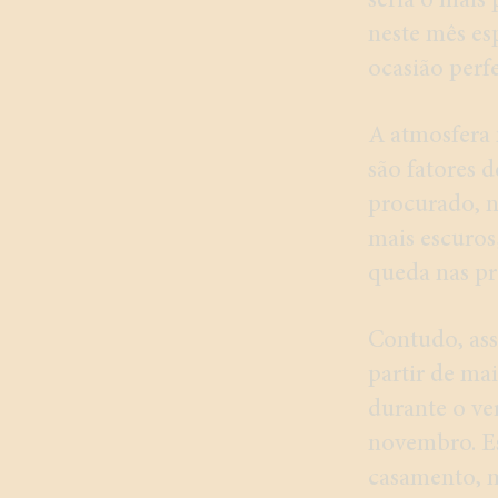
seria o mais
neste mês esp
ocasião perf
A atmosfera m
são fatores 
procurado, no
mais escuros,
queda nas pr
Contudo, ass
partir de mai
durante o ve
novembro. E
casamento, 