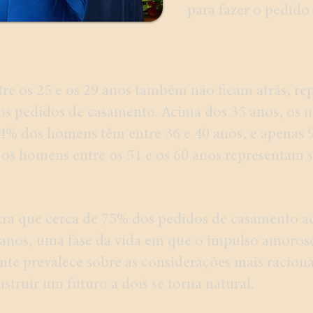
para fazer o pedido
tre os 25 e os 29 anos também não ficam atrás, r
s pedidos de casamento. Acima dos 35 anos, os 
% dos homens têm entre 36 e 40 anos, e apenas 
Já os homens entre os 51 e os 60 anos representam 
tra que cerca de 75% dos pedidos de casamento 
 anos, uma fase da vida em que o impulso amoros
te prevalece sobre as considerações mais racionai
struir um futuro a dois se torna natural.