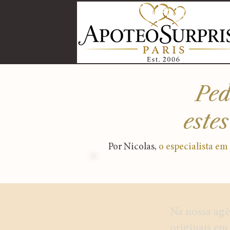
Ped
este
Por Nicolas,
o especialista em
Na nossa ag
originais
em 