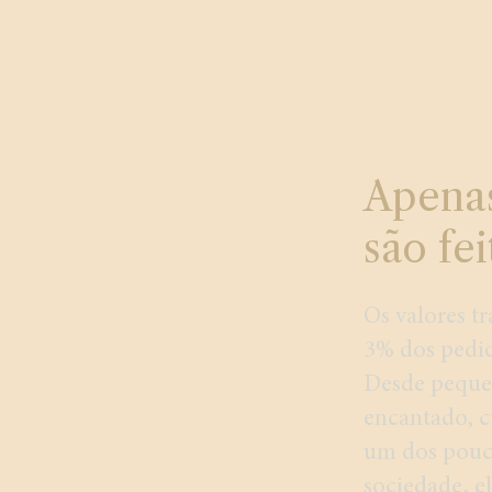
Apenas
são fe
Os valores t
3% dos pedid
Desde peque
encantado, cu
um dos pouc
sociedade, e