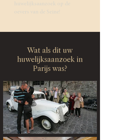
huwelijksaanzoek op de
oevers van de Seine!
Wat als dit uw
huwelijksaanzoek in
Parijs was?