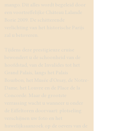
mango. Dit alles wordt begeleid door
een voortreffelijke Château Lalande
Borie 2009. De schitterende
verlichting van het historische Parijs
zal u betoveren.
Tijdens deze prestigieuze cruise
bewondert u de schoonheid van de
hoofdstad, van de Invalides tot het
Grand Palais, langs het Palais
Bourbon, het Musée d'Orsay, de Notre-
Dame, het Louvre en de Place de la
Concorde. Maar de grootste
verrassing wacht u wanneer u onder
de Eiffeltoren doorvaart: plotseling
verschijnen uw foto en het
huwelijksaanzoek op de oevers van de