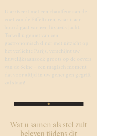
U arriveert met een chauffeur aan de
voet van de Eiffeltoren, waar u aan
boord gaat van een luxueus jacht.
Terwijl u geniet van een
gastronomisch diner met uitzicht op
het verlichte Parijs, verschijnt uw
huwelijksaanzoek groots op de oevers
van de Seine – een magisch moment
dat voor altijd in uw geheugen gegrift
zal staan!
Wat u samen als stel zult
beleven tijdens dit