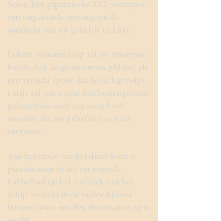
Seine! Een gigantische XXL-weergave
van ongekende omvang zal de
aandacht van uw geliefde trekken!
Enkele minuten lang zal uw immense
boodschap langs de oevers glijden, als
een verlicht spoor dat het schip volgt...
Parijs zal van u zijn! Een buitengewone
gebeurtenis voor een avond vol
emoties, die uw geliefde nooit zal
vergeten.
Aan het einde van het diner kunt u
plaatsnemen in het verwarmde
bubbelbad op het voordek van het
schip, verlicht door zachte blauwe
lampen, waar een fles champagne op u