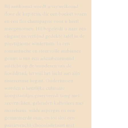
Bij aankomst wordt u verwelkomd
door de kapitein, die een boeket rozen
en een fles champagne voor u heeft
meegenomen. Hij begeleidt u naar een
elegant en verfijnd gedekte tafel in de
prestigieuze wintertuin. In een
romantische en sfeervolle ambiance
geniet u van een adembenemend
uitzicht op de wonderen van de
hoofdstad, terwijl het jacht aan zijn
riviercruise begint. Ondertussen
worden u heerlijke culinaire
hoogstandjes geserveerd: tong met
zeevruchten, gebraden kalfsvlees met
morelsaus, wilde asperges en een
gemarmerde saus, en tot slot een
passievrucht-chocoladetaart met