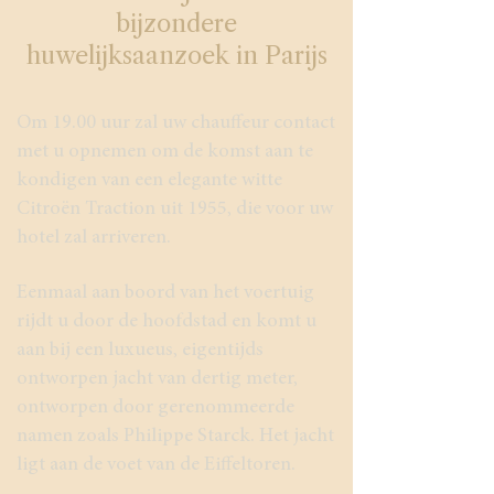
bijzondere
huwelijksaanzoek in Parijs
Om 19.00 uur zal uw chauffeur contact
met u opnemen om de komst aan te
kondigen van een elegante witte
Citroën Traction uit 1955, die voor uw
hotel zal arriveren.
Eenmaal aan boord van het voertuig
rijdt u door de hoofdstad en komt u
aan bij een luxueus, eigentijds
ontworpen jacht van dertig meter,
ontworpen door gerenommeerde
namen zoals Philippe Starck. Het jacht
ligt aan de voet van de Eiffeltoren.