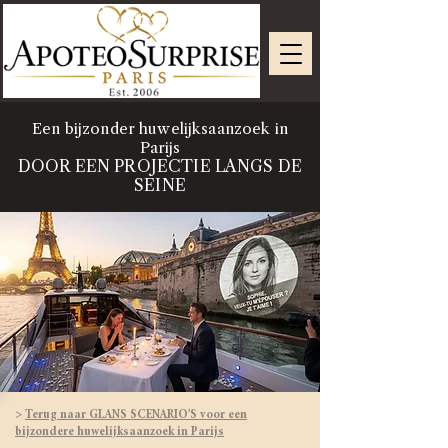
Een bijzonder huwelijksaanzoek in
Parijs
DOOR EEN PROJECTIE LANGS DE
SEINE
>
Terug naar GLANS SCENARIO'S voor een
bijzondere huwelijksaanzoek in Parijs