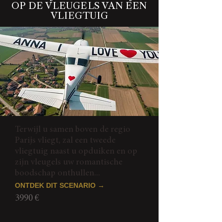
OP DE VLEUGELS VAN EEN
VLIEGTUIG
Terwijl u samen boven de regio
Parijs vliegt, zal een tweede
vliegtuig naast u opduiken en op
zijn vleugels uw romantische
boodschap onthullen...
ONTDEK DIT SCENARIO →
3990 €