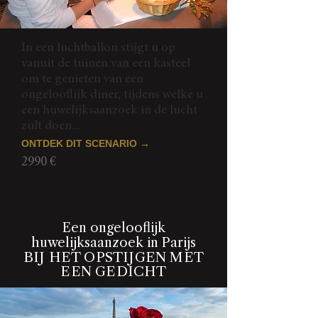
In een luchtballon stijgt u op
vanuit de tuinen van een kasteel
om te genieten van een
ongelooflijk diner, tijdens welke u
een huwelijksaanzoek in de lucht
zult doen...
ONTDEK DIT SCENARIO →
2990 €
Een ongelooflijk
huwelijksaanzoek in Parijs
BIJ HET OPSTIJGEN MET
EEN GEDICHT