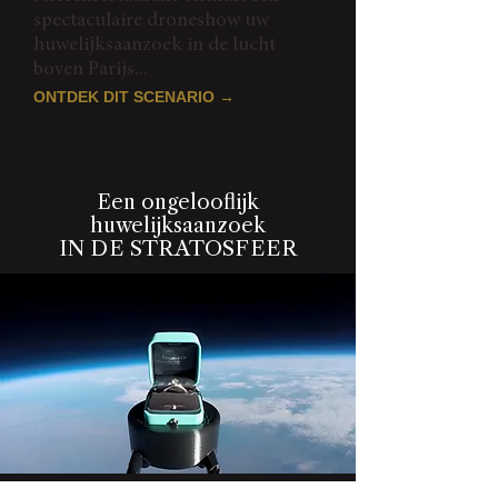
spectaculaire droneshow uw
huwelijksaanzoek in de lucht
boven Parijs...
ONTDEK DIT SCENARIO →
Een ongelooflijk
huwelijksaanzoek
IN DE STRATOSFEER