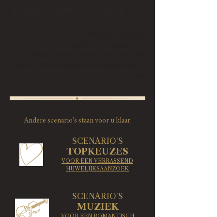
geliefde sprakeloos zal maken!
​Nicolas Garreau
Oprichter van ApoteoSurprise
Bedenker van huwelijksaanzoeken sinds 2006
Meer dan 3500 huwelijksaanzoeken georganiseerd in
Parijs
Andere scenario's staan voor u klaar:
SCENARIO'S
TOPKEUZES
VOOR EEN VERRASSEND
HUWELIJKSAANZOEK
SCENARIO'S
MUZIEK
VOOR EEN ROMANTISCH