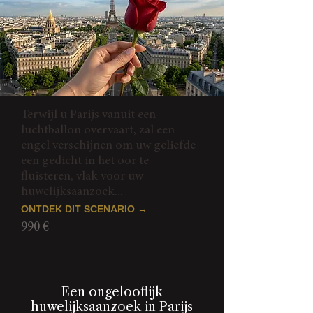
Terwijl u Parijs vanuit een
luchtballon overvaart, zal een
engel verschijnen om uw geliefde
een gedicht in het oor te
fluisteren, vlak voor uw
huwelijksaanzoek...
ONTDEK DIT SCENARIO →
990 €
Een ongelooflijk
huwelijksaanzoek in Parijs