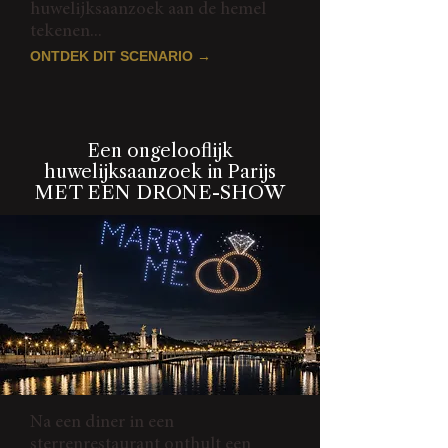
huwelijksaanzoek aan de hemel
tekenen...
ONTDEK DIT SCENARIO →
Een ongelooflijk
huwelijksaanzoek in Parijs
MET EEN DRONE-SHOW
Na een diner in een
sterrenrestaurant onthult een