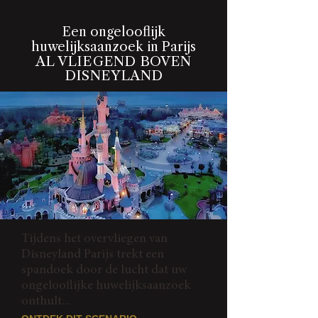
Een ongelooflijk
huwelijksaanzoek in Parijs
AL VLIEGEND BOVEN
DISNEYLAND
Tijdens het overvliegen van
Disneyland Parijs trekt een
spandoek door de lucht dat uw
ongelooflijke huwelijksaanzoek
onthult...