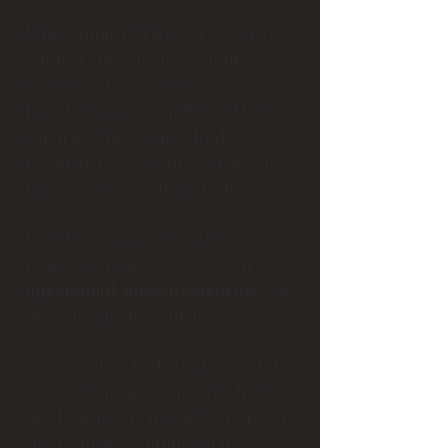
U hebt mijn
TOPKEUZES
scenario’s
ontdekt, die een ongelooflijke
verrassing bieden voor een
huwelijksaanzoek in Parijs. Maar
wilt u nog hogerop, zelfs de
hoofdstad en de aarde verlaten om
uw aanzoek in de lucht te doen?
Deze hemelse scenario’s brengen u
naar de sterren en beloven een
ongelooflijk huwelijksaanzoek
, op
de grens van de realiteit!
Van een diner in de stratosfeer tot
een toekomstige ruimtevlucht rond
de Maan, bereid u zich voor op een
spectaculair avontuur dat uw