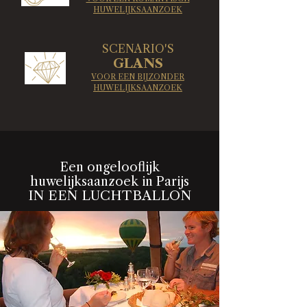
HUWELIJKSAANZOEK
SCENARIO'S
GLANS
VOOR EEN BIJZONDER
HUWELIJKSAANZOEK
Een ongelooflijk
huwelijksaanzoek in Parijs
IN EEN LUCHTBALLON