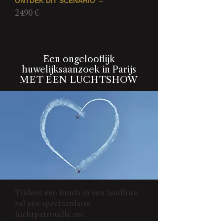
ONTDEK DIT SCENARIO →
2490 €
Een ongelooflijk
huwelijksaanzoek in Parijs
MET EEN LUCHTSHOW
Tijdens een lunch in een landhuis
zal een spectaculaire
luchtpatrouille uw