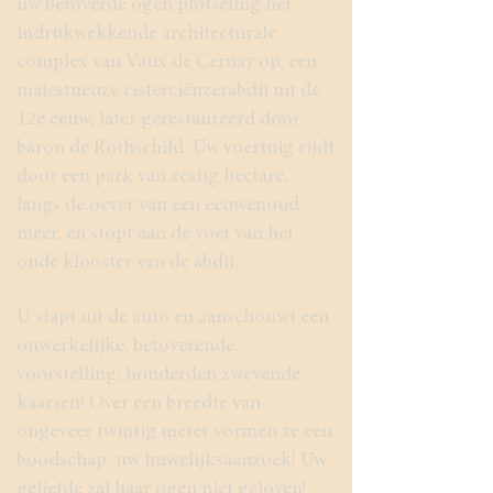
uw betoverde ogen plotseling het
indrukwekkende architecturale
complex van Vaux de Cernay op, een
majestueuze cisterciënzerabdij uit de
12e eeuw, later gerestaureerd door
baron de Rothschild. Uw voertuig rijdt
door een park van zestig hectare,
langs de oever van een eeuwenoud
meer, en stopt aan de voet van het
oude klooster van de abdij.
U stapt uit de auto en aanschouwt een
onwerkelijke, betoverende
voorstelling: honderden zwevende
kaarsen! Over een breedte van
ongeveer twintig meter vormen ze een
boodschap: uw huwelijksaanzoek! Uw
geliefde zal haar ogen niet geloven!