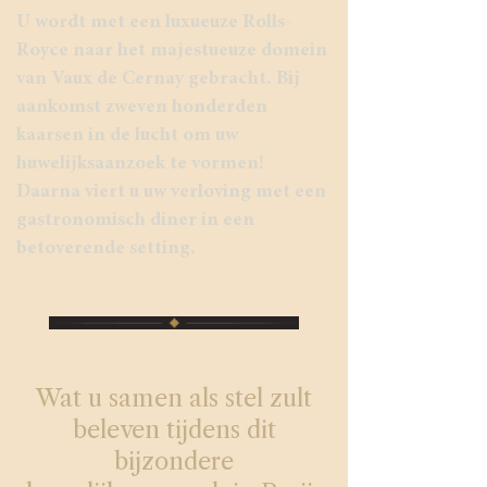
U wordt met een luxueuze Rolls-
Royce naar het majestueuze domein
van Vaux de Cernay gebracht. Bij
aankomst zweven honderden
kaarsen in de lucht om uw
huwelijksaanzoek te vormen!
Daarna viert u uw verloving met een
gastronomisch diner in een
betoverende setting.​
Wat u samen als stel zult
beleven tijdens dit
bijzondere