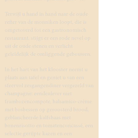
Terwijl u hand in hand naar de oude
refter van de monniken loopt, die is
omgetoverd tot een gastronomisch
restaurant, stijgt er een rode nevel op
uit de oude stenen en verlicht
geleidelijk de omliggende gebouwen.
In het hart van het klooster neemt u
plaats aan tafel en geniet u van een
sfeervol zesgangendiner vergezeld van
champagne: eendenlever met
frambozencompote, balsamico-crème
met bosbessen op geroosterd brood,
geblancheerde kalfshaas met
bonenrisotto en tomatenconcassé, een
selectie gerijpte kazen en een