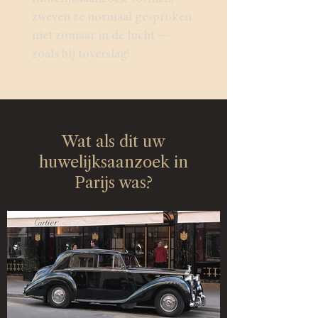
zweven ze normaal gesproken
niet zomaar in de lucht —
zoals bij toverslag!
Wat als dit uw
huwelijksaanzoek in
Parijs was?