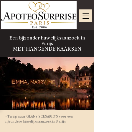
Een bijzonder huwelijksaanzoek in
Parijs
MET HANGENDE KAARSEN
>
Terug naar GLANS SCENARIO'S voor een
bijzondere huwelijksaanzoek in Parijs