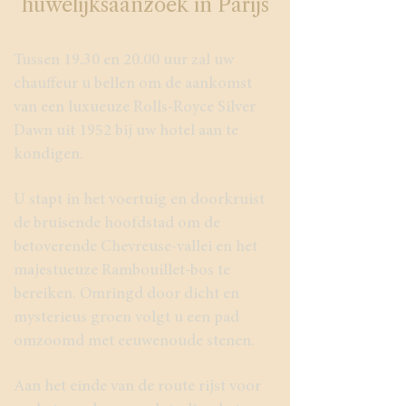
huwelijksaanzoek in Parijs
Tussen 19.30 en 20.00 uur zal uw
chauffeur u bellen om de aankomst
van een luxueuze Rolls-Royce Silver
Dawn uit 1952 bij uw hotel aan te
kondigen.
U stapt in het voertuig en doorkruist
de bruisende hoofdstad om de
betoverende Chevreuse-vallei en het
majestueuze Rambouillet-bos te
bereiken. Omringd door dicht en
mysterieus groen volgt u een pad
omzoomd met eeuwenoude stenen.
Aan het einde van de route rijst voor