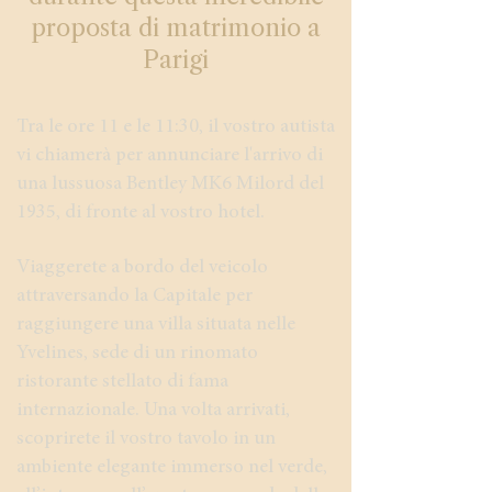
proposta di matrimonio a
Parigi
Tra le ore 11 e le 11:30, il vostro autista
vi chiamerà per annunciare l'arrivo di
una lussuosa Bentley MK6 Milord del
1935, di fronte al vostro hotel.
Viaggerete a bordo del veicolo
attraversando la Capitale per
raggiungere una villa situata nelle
Yvelines, sede di un rinomato
ristorante stellato di fama
internazionale. Una volta arrivati,
scoprirete il vostro tavolo in un
ambiente elegante immerso nel verde,