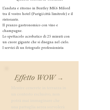
L’andata e ritorno in Bentley MK6 Milord
tra il vostro hotel (Parigi/città limitrofe) e il
ristorante.
Il pranzo gastronomico con vino e
champagne.
Lo spettacolo acrobatico di 25 minuti con
un cuore gigante che si disegna nel cielo.
I servizi di un fotografo professionista
Effetto WOW →
Mentre cenerete in terrazza in
un contesto esclusivo, non
potrà mai immaginare che
una pattuglia aerea sorvolerà