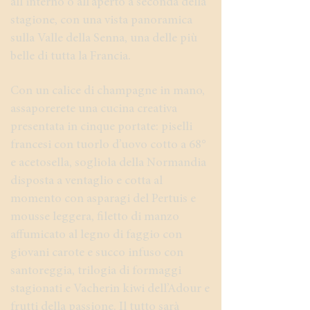
all’interno o all’aperto a seconda della
stagione, con una vista panoramica
sulla Valle della Senna, una delle più
belle di tutta la Francia.
Con un calice di champagne in mano,
assaporerete una cucina creativa
presentata in cinque portate: piselli
francesi con tuorlo d’uovo cotto a 68°
e acetosella, sogliola della Normandia
disposta a ventaglio e cotta al
momento con asparagi del Pertuis e
mousse leggera, filetto di manzo
affumicato al legno di faggio con
giovani carote e succo infuso con
santoreggia, trilogia di formaggi
stagionati e Vacherin kiwi dell’Adour e
frutti della passione. Il tutto sarà