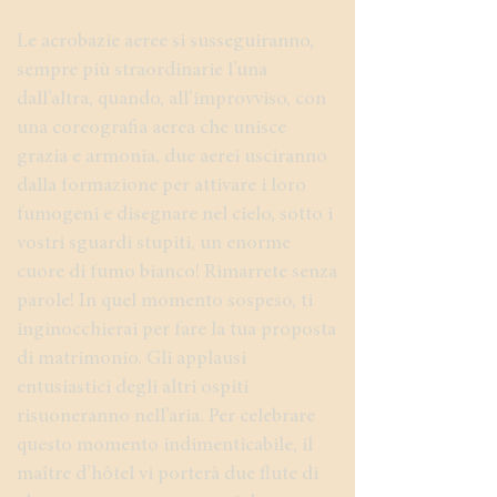
Le acrobazie aeree si susseguiranno,
sempre più straordinarie l’una
dall’altra, quando, all’improvviso, con
una coreografia aerea che unisce
grazia e armonia, due aerei usciranno
dalla formazione per attivare i loro
fumogeni e disegnare nel cielo, sotto i
vostri sguardi stupiti, un enorme
cuore di fumo bianco! Rimarrete senza
parole! In quel momento sospeso, ti
inginocchierai per fare la tua proposta
di matrimonio. Gli applausi
entusiastici degli altri ospiti
risuoneranno nell’aria. Per celebrare
questo momento indimenticabile, il
maître d’hôtel vi porterà due flute di