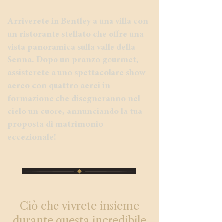
Arriverete in Bentley a una villa con
un ristorante stellato che offre una
vista panoramica sulla valle della
Senna. Dopo un pranzo gourmet,
assisterete a uno spettacolare show
aereo con quattro aerei in
formazione che disegneranno nel
cielo un cuore, annunciando la tua
proposta di matrimonio
eccezionale!
Ciò che vivrete insieme
durante questa incredibile