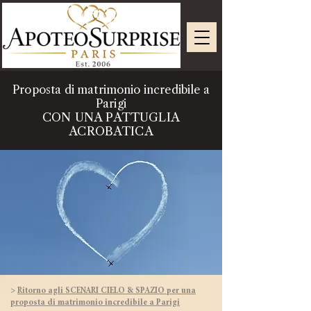
Proposta di matrimonio incredibile a
Parigi
CON UNA PATTUGLIA
ACROBATICA
>
Ritorno agli SCENARI CIELO & SPAZIO per una
proposta di matrimonio incredibile a Parigi​