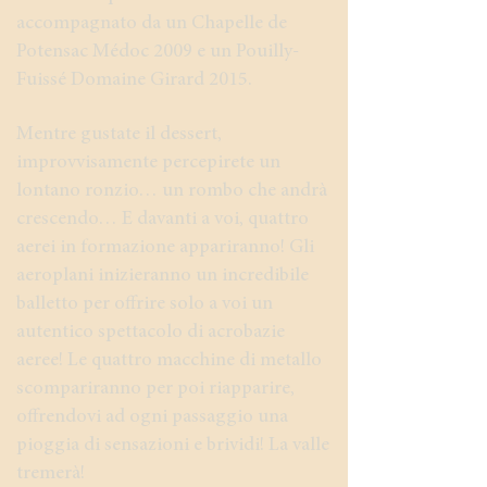
accompagnato da un Chapelle de
Potensac Médoc 2009 e un Pouilly-
Fuissé Domaine Girard 2015.
Mentre gustate il dessert,
improvvisamente percepirete un
lontano ronzio… un rombo che andrà
crescendo… E davanti a voi, quattro
aerei in formazione appariranno! Gli
aeroplani inizieranno un incredibile
balletto per offrire solo a voi un
autentico spettacolo di acrobazie
aeree! Le quattro macchine di metallo
scompariranno per poi riapparire,
offrendovi ad ogni passaggio una
pioggia di sensazioni e brividi! La valle
tremerà!